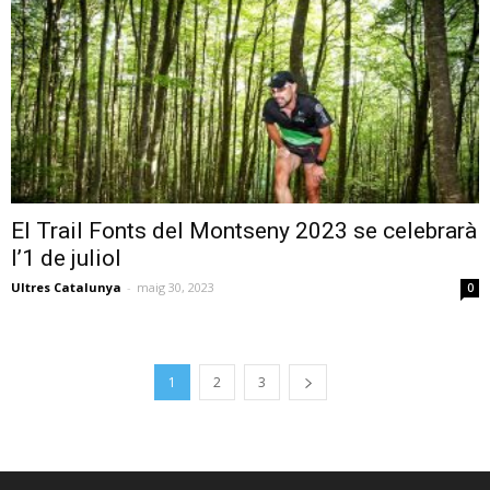
El Trail Fonts del Montseny 2023 se celebrarà
l’1 de juliol
Ultres Catalunya
-
maig 30, 2023
0
1
2
3