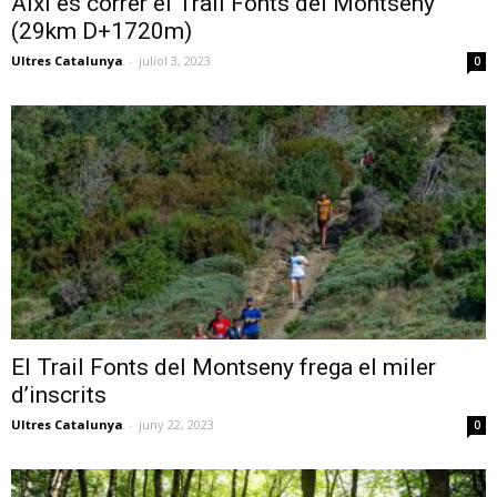
Així és córrer el Trail Fonts del Montseny
(29km D+1720m)
Ultres Catalunya
-
juliol 3, 2023
0
El Trail Fonts del Montseny frega el miler
d’inscrits
Ultres Catalunya
-
juny 22, 2023
0