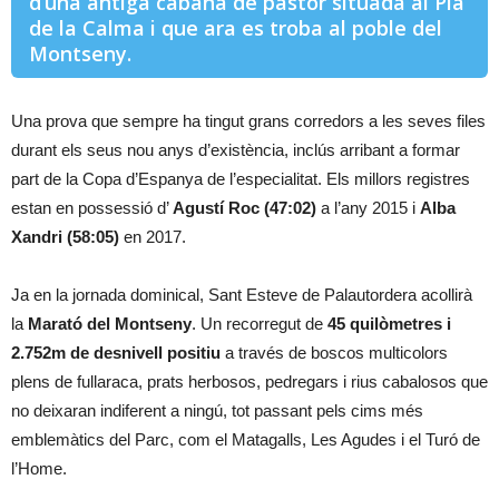
d’una antiga cabana de pastor situada al Pla
de la Calma i que ara es troba al poble del
Montseny.
Una prova que sempre ha tingut grans corredors a les seves files
durant els seus nou anys d’existència, inclús arribant a formar
part de la Copa d’Espanya de l’especialitat. Els millors registres
estan en possessió d’
Agustí Roc (47:02)
a l’any 2015 i
Alba
Xandri (58:05)
en 2017.
Ja en la jornada dominical, Sant Esteve de Palautordera acollirà
la
Marató del Montseny
. Un recorregut de
45 quilòmetres i
2.752m de desnivell positiu
a través de boscos multicolors
plens de fullaraca, prats herbosos, pedregars i rius cabalosos que
no deixaran indiferent a ningú, tot passant pels cims més
emblemàtics del Parc, com el Matagalls, Les Agudes i el Turó de
l’Home.