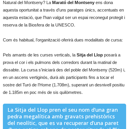
Natural del Montseny? La
Marató del Montseny
ens dona
aquesta oportunitat a través d’uns paratges únics, accentuats en
aquesta estació, que l’han valgut ser un espai reconegut protegit i
reserva de la Biosfera de la UNESCO.
Com és habitual, l’organització oferirà dues modalitats de cursa:
Pels amants de les curses verticals, la
Sitja del Llop
posarà a
prova el cor i els pulmons dels corredors durant la matinal de
dissabte. La cursa s’iniciarà des del poble del Montseny (520m) i,
en un ascens vertiginós, durà als participants fins a tocar el
sostre del Turó de l’Home (1.708m), superant un desnivell positiu
de 1.185m en poc més de sis quilòmetres.
La Sitja del Llop pren el seu nom d’una gran
pedra megalítica amb gravats prehistòrics
del neolític, que es va recuperar d’una paret