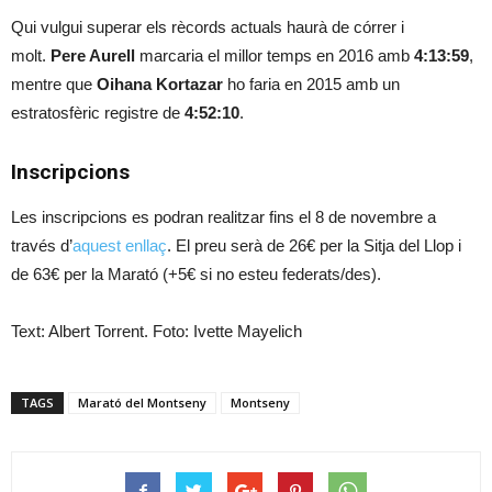
Qui vulgui superar els rècords actuals haurà de córrer i
molt.
Pere Aurell
marcaria el millor temps en 2016 amb
4:13:59
,
mentre que
Oihana Kortazar
ho faria en 2015 amb un
estratosfèric registre de
4:52:10
.
Inscripcions
Les inscripcions es podran realitzar fins el 8 de novembre a
través d’
aquest enllaç
. El preu serà de 26€ per la Sitja del Llop i
de 63€ per la Marató (+5€ si no esteu federats/des).
Text: Albert Torrent. Foto: Ivette Mayelich
TAGS
Marató del Montseny
Montseny