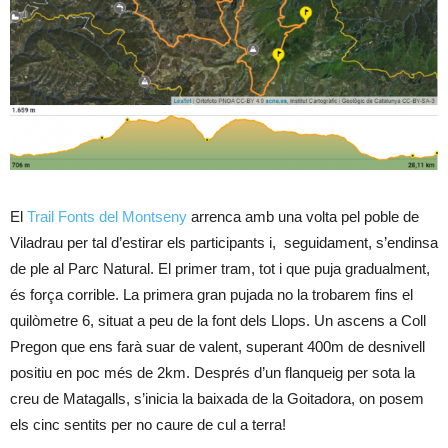
El
Trail Fonts del Montseny
arrenca amb una volta pel poble de
Viladrau per tal d’estirar els participants i, seguidament, s’endinsa
de ple al Parc Natural. El primer tram, tot i que puja gradualment,
és força corrible. La primera gran pujada no la trobarem fins el
quilòmetre 6, situat a peu de la font dels Llops. Un ascens a Coll
Pregon que ens farà suar de valent, superant 400m de desnivell
positiu en poc més de 2km. Després d’un flanqueig per sota la
creu de Matagalls, s’inicia la baixada de la Goitadora, on posem
els cinc sentits per no caure de cul a terra!