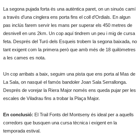
La segona pujada forta és una autèntica paret, on un sinuós camí
a través d’una cinglera ens porta fins el coll d’Ordials. En algun
pas inclús farem servir les mans per superar els 450 metres de
desnivell en uns 2km. Un cop aquí tindrem un peu i mig de cursa
feta. Després del Turó dels Esqueis trobem la segona baixada, no
tant exigent com la primera però que amb més de 18 quilòmetres
a les cames es nota.
Un cop arribats a baix, seguim una pista que ens porta al Mas de
La Sala, on nasqué el famós bandoler Joan Sala Serrallonga.
Després de vorejar la Riera Major només ens queda pujar per les
escales de Viladrau fins a trobar la Plaça Major.
En conclusió:
El Trail Fonts del Montseny és ideal per a aquells
corredors que busquen una cursa tècnica i exigent en la
temporada estival.