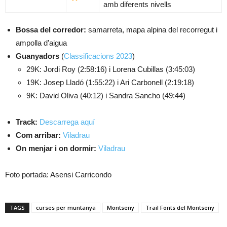
amb diferents nivells
Bossa del corredor:
samarreta, mapa alpina del recorregut i
ampolla d’aigua
Guanyadors
(
Classificacions 2023
)
29K: Jordi Roy (2:58:16) i Lorena Cubillas (3:45:03)
19K: Josep Lladó (1:55:22) i Ari Carbonell (2:19:18)
9K: David Oliva (40:12) i Sandra Sancho (49:44)
Track:
Descarrega aquí
Com arribar:
Viladrau
On menjar i on dormir:
Viladrau
Foto portada: Asensi Carricondo
TAGS
curses per muntanya
Montseny
Trail Fonts del Montseny