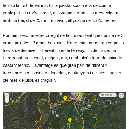
ferro o la font de Molins. En aquesta ocasió ens decidim a
participar a la més llarga i, a la vegada, modalitat més exigent,
amb un traçat de 29km i un desnivell positiu de 1.720 metres.
Podriem resumir el recorregut de la cursa, dient que consta de 2
grans pujades i 2 grans baixades. Entre mig també trobem petits
trams de desnivell i diferent tipus de terreny. En definitiva, un
recorregut molt variat, exigent, dur, i amb algún tram de baixada
bastant tècnic. L’avantatge és que gran part de l’itinerari
transcorre per l’obaga de fagedes, castanyers i alzines i, sent a
ple mes de juliol, és d’agraïr.