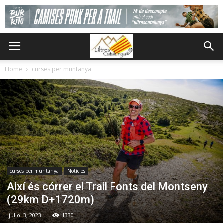
Home
curses per muntanya
curses per muntanya
Notícies
Així és córrer el Trail Fonts del Montseny
(29km D+1720m)
juliol 3, 2023
1330