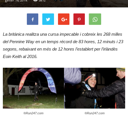
gener 16, 2019
3872
La britànica realitza una cursa impecable i cobreix les 268 milles
del Pennine Way en un temps récord de 83 hores, 12 minuts i 23
segons, rebaixant en més de 12 hores l’establert per l’irlàndès
Eoin Keith al 2016.
®Run247.com
®Run247.com