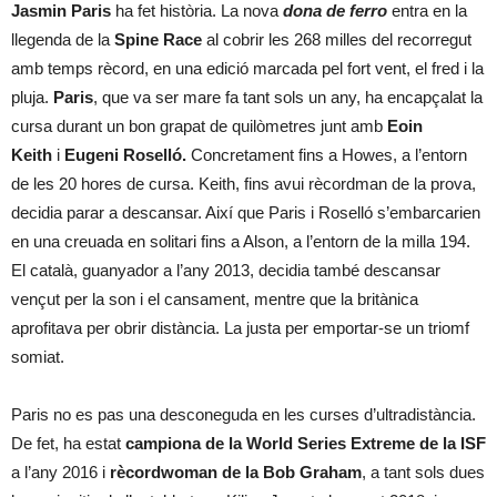
Jasmin Paris
ha fet història. La nova
dona de ferro
entra en la
llegenda de la
Spine Race
al cobrir les 268 milles del recorregut
amb temps rècord, en una edició marcada pel fort vent, el fred i la
pluja.
Paris
, que va ser mare fa tant sols un any, ha encapçalat la
cursa durant un bon grapat de quilòmetres junt amb
Eoin
Keith
i
Eugeni Roselló.
Concretament fins a Howes, a l’entorn
de les 20 hores de cursa. Keith, fins avui rècordman de la prova,
decidia parar a descansar. Així que Paris i Roselló s’embarcarien
en una creuada en solitari fins a Alson, a l’entorn de la milla 194.
El català, guanyador a l’any 2013, decidia també descansar
vençut per la son i el cansament, mentre que la britànica
aprofitava per obrir distància. La justa per emportar-se un triomf
somiat.
Paris no es pas una desconeguda en les curses d’ultradistància.
De fet, ha estat
campiona de la World Series Extreme de la ISF
a l’any 2016 i
rècordwoman de la Bob Graham
, a tant sols dues