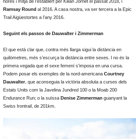
hores i mitja de l’establert per Kilian Jornet el passat 2018, i
Ramsay Round
al 2016. A casa nostra, va ser tercera a la Epic
Trail Aigüestortes a l’any 2016.
Seguint els passos de Dauwalter i Zimmerman
El que està clar que, contra més llarga sigui la distància en
quilòmetres, més s’escurça la distància entre sexes. I no és la
primera vegada que el sexe femení s’imposa en una cursa.
Podem posar els exemples de la nord-americana
Courtney
Dauwalter
, que aconseguia la victòria absoluta a curses dels
Estats Units com la Javelina Jundred 100 o la Moab 200
Endurance Run; o la suïssa
Denise Zimmerman
guanyant la
Swiss Irontrail, de 201km.