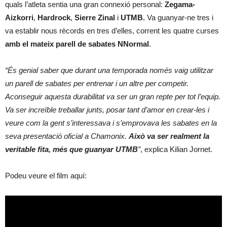
quals l’atleta sentia una gran connexió personal:
Zegama-
Aizkorri
,
Hardrock
,
Sierre Zinal
i
UTMB.
Va guanyar-ne tres i
va establir nous rècords en tres d’elles, corrent les quatre curses
amb el mateix parell de sabates NNormal
.
“És genial saber que durant una temporada només vaig utilitzar
un parell de sabates per entrenar i un altre per competir.
Aconseguir aquesta durabilitat va ser un gran repte per tot l’equip.
Va ser increïble treballar junts, posar tant d’amor en crear-les i
veure com la gent s’interessava i s’emprovava les sabates en la
seva presentació oficial a Chamonix.
Això va ser realment la
veritable fita, més que guanyar UTMB
”
, explica Kilian Jornet.
Podeu veure el film aquí: