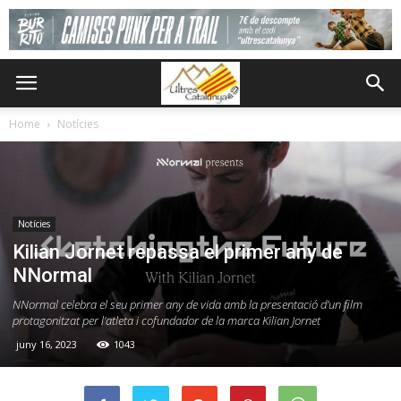
Home
Notícies
Notícies
Kilian Jornet repassa el primer any de
NNormal
NNormal celebra el seu primer any de vida amb la presentació d’un film
protagonitzat per l’atleta i cofundador de la marca Kilian Jornet
juny 16, 2023
1043