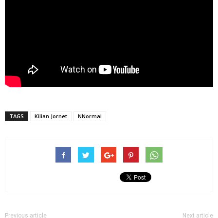
TAGS
Kilian Jornet
NNormal
Previous article
Next article