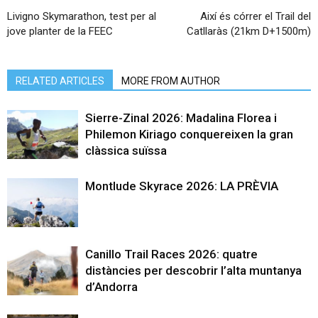
Livigno Skymarathon, test per al
Així és córrer el Trail del
jove planter de la FEEC
Catllaràs (21km D+1500m)
RELATED ARTICLES
MORE FROM AUTHOR
Sierre-Zinal 2026: Madalina Florea i
Philemon Kiriago conquereixen la gran
clàssica suïssa
Montlude Skyrace 2026: LA PRÈVIA
Canillo Trail Races 2026: quatre
distàncies per descobrir l’alta muntanya
d’Andorra