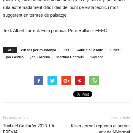
ruta extremadament difícil des del punt de vista tècnic i molt
suggerent en termes de paisatge.
Text: Albert Torrent. Foto portada: Pere Rullan – FEEC
TAGS
curses per muntanya
FEEC
Gabriela Lasalle
Ïu Net
Jan Castillo
Jan Torrella
Martina Gonfaus
Skyrace
Previous article
Next article
Trail del Catllaràs 2023: LA
Kilian Jornet repassa el primer
PRÈVIA
any de NNormal