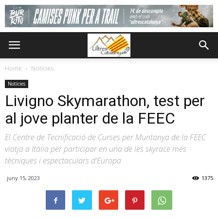
Home
Notícies
Notícies
Livigno Skymarathon, test per
al jove planter de la FEEC
El Centre de Tecnificació de Curses per Muntanya de la FEEC
viatja a Itàlia per participar en una de les skyrace més
tècniques i espectaculars d'Europa
juny 15, 2023
1375