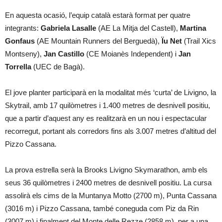
En aquesta ocasió, l’equip català estarà format per quatre
integrants:
Gabriela Lasalle
(AE La Mitja del Castell),
Martina
Gonfaus
(AE Mountain Runners del Berguedà),
Ïu Net
(Trail Xics
Montseny),
Jan Castillo
(CE Moianès Independent) i
Jan
Torrella
(UEC de Bagà).
El jove planter participarà en la modalitat més ‘curta’ de Livigno, la
Skytrail, amb 17 quilòmetres i 1.400 metres de desnivell positiu,
que a partir d’aquest any es realitzarà en un nou i espectacular
recorregut, portant als corredors fins als 3.007 metres d’altitud del
Pizzo Cassana.
La prova estrella serà la Brooks Livigno Skymarathon, amb els
seus 36 quilòmetres i 2400 metres de desnivell positiu. La cursa
assolirà els cims de la Muntanya Motto (2700 m), Punta Cassana
(3016 m) i Pizzo Cassana, també coneguda com Piz da Rin
(3007 m) i finalment del Monte delle Rezze (2858 m), per a una