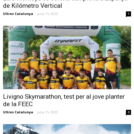
de Kilómetro Vertical
Ultres Catalunya
-
juny 15, 2025
1
Livigno Skymarathon, test per al jove planter
de la FEEC
Ultres Catalunya
-
juny 15, 2023
0