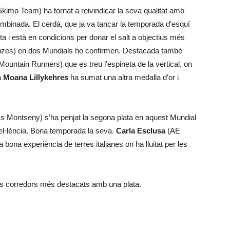
imo Team) ha tornat a reivindicar la seva qualitat amb
combinada. El cerdà, que ja va tancar la temporada d’esquí
ita i està en condicions per donar el salt a objectius més
ronzes) en dos Mundials ho confirmen. Destacada també
ountain Runners) que es treu l’espineta de la vertical, on
a
Moana Lillykehres
ha sumat una altra medalla d’or i
cs Montseny) s’ha penjat la segona plata en aquest Mundial
xcel·lència. Bona temporada la seva.
Carla Esclusa
(AE
bona experiència de terres italianes on ha lluitat per les
ls corredors més destacats amb una plata.
: