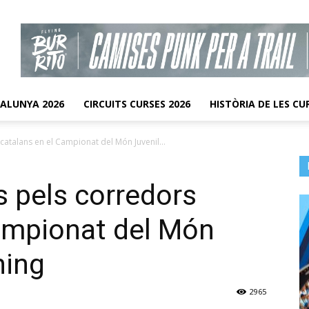
TALUNYA 2026
CIRCUITS CURSES 2026
HISTÒRIA DE LES CU
catalans en el Campionat del Món Juvenil...
s pels corredors
Campionat del Món
ning
2965