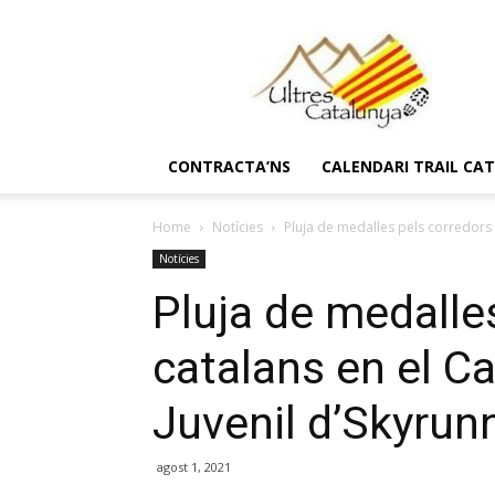
Ultres
Catalunya
CONTRACTA’NS
CALENDARI TRAIL CA
Home
Notícies
Pluja de medalles pels corredors 
Notícies
Pluja de medalle
catalans en el 
Juvenil d’Skyrun
agost 1, 2021