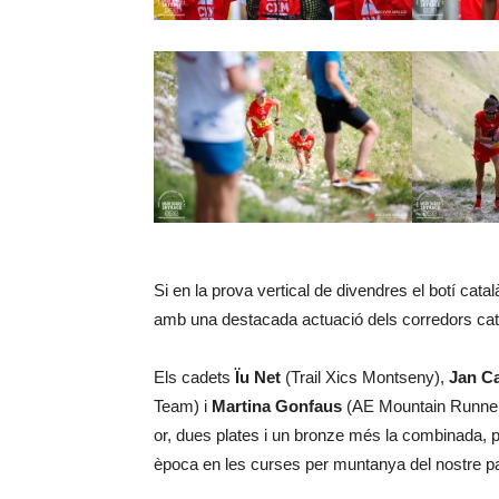
Si en la prova vertical de divendres el botí catal
amb una destacada actuació dels corredors cat
Els cadets
Ïu Net
(Trail Xics Montseny),
Jan Ca
Team) i
Martina Gonfaus
(AE Mountain Runners)
or, dues plates i un bronze més la combinada, p
època en les curses per muntanya del nostre pa