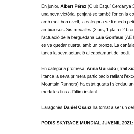
En junior,
Albert Pérez
(Club Esquí Cerdanya Sk
una nova victòria, penjant-se també l’or en la 
amb molt bon nivell, la categoria se li queda pet
ambiciosos. Sis medalles (2 ors, 1 plata i 2 b
l’actuació de la berguedana
Laia Gonfaus
(AE M
es va quedar quarta, amb un bronze. La canàri
tanca la seva actuació al capdamunt del podi.
En categoria promesa,
Anna Guirado
(Trail Xi
i tanca la seva primera participació ratllant l’e
Mountain Runners) ha estat quarta i s’enduu una 
medalles fins a l’últim instant.
L’aragonès
Daniel Osanz
ha tornat a ser un de
PODIS SKYRACE MUNDIAL JUVENIL 2021