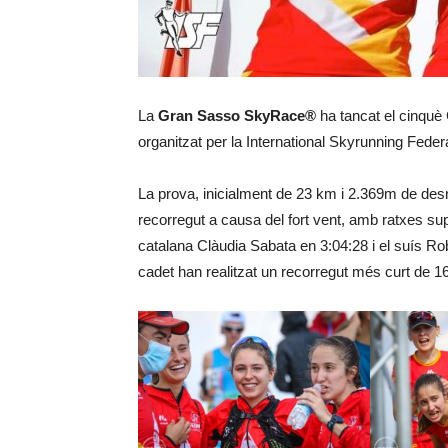
La
Gran Sasso SkyRace®
ha tancat el cinquè
organitzat per la International Skyrunning Federa
La prova, inicialment de 23 km i 2.369m de desni
recorregut a causa del fort vent, amb ratxes sup
catalana Clàudia Sabata en 3:04:28 i el suís Ro
cadet han realitzat un recorregut més curt de 