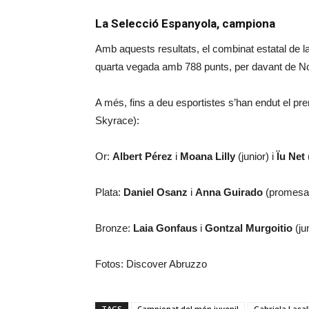
La Selecció Espanyola, campiona
Amb aquests resultats, el combinat estatal d
quarta vegada amb 788 punts, per davant de Nor
A més, fins a deu esportistes s’han endut el pr
Skyrace):
Or:
Albert Pérez
i
Moana Lilly
(junior) i
Ïu Net
Plata:
Daniel Osanz
i
Anna Guirado
(promesa
Bronze:
Laia Gonfaus
i
Gontzal Murgoitio
(jun
Fotos: Discover Abruzzo
TAGS
Campionat del món juvenil
Gabriela Lasal