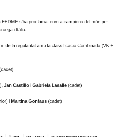
e la FEDME s’ha proclamat com a campiona del món per
uega i Itàlia.
emi de la regularitat amb la classificació Combinada (VK +
(cadet)
),
Jan Castillo
i
Gabriela Lasalle
(cadet)
ior) i
Martina Gonfaus
(cadet)
le
Ïu Net
Jan Castillo
Mundial Juvenil Skyrunning