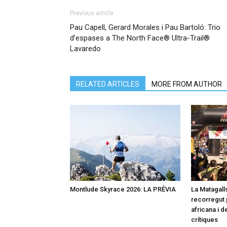
Previous article
Pau Capell, Gerard Morales i Pau Bartoló: Trio
d’espases a The North Face® Ultra-Trail®
Lavaredo
RELATED ARTICLES
MORE FROM AUTHOR
Montlude Skyrace 2026: LA PRÈVIA
La Matagalls
recorregut 
africana i 
crítiques