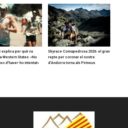
t explica per què va
Skyrace Comapedrosa 2026: el gran
a Western States: «No
repte per coronar el sostre
o d’haver-ho intentat»
d’Andorra torna als Pirineus