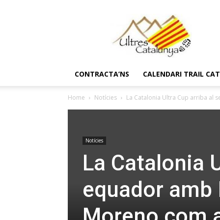
Ultres
Catalunya
CONTRACTA’NS
CALENDARI TRAIL CA
Home
Notícies
La Catalonia Ultra Cup arriba al s
Notícies
La Catalonia U
equador amb I
Moreno com a