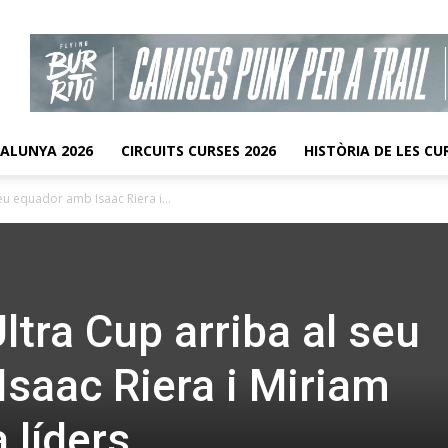
TALUNYA 2026
CIRCUITS CURSES 2026
HISTÒRIA DE LES CU
eu equador amb Isaac Riera i...
ltra Cup arriba al seu
saac Riera i Miriam
 líders