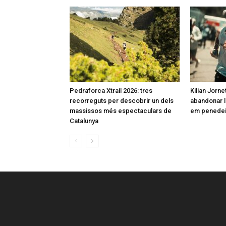
Pedraforca Xtrail 2026: tres
Kilian Jorne
recorreguts per descobrir un dels
abandonar l
massissos més espectaculars de
em penedeix
Catalunya