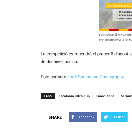
Classificació provision
cop celebrades 3 de le
La competició es rependrà el proper 6 d’agost am
de desnivell positiu.
Foto portada:
Jordi Santacana Photography
TAGS
Catalonia Ultra Cup
Isaac Riera
Miria
SHARE
Facebook
Twitter