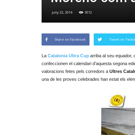
juny 22, 2016
3012
Share on Facebook
Tweet on Twitt
La
Catalonia Ultra Cup
arriba al seu equador, 
confeccionen el calendari d’aquesta segona edi
valoracions fetes pels corredors a
Ultres Cata
una de les proves celebrades han estat els ele