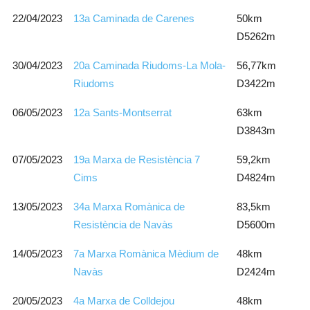
22/04/2023
13a Caminada de Carenes
50km
D5262m
30/04/2023
20a Caminada Riudoms-La Mola-
56,77km
Riudoms
D3422m
06/05/2023
12a Sants-Montserrat
63km
D3843m
07/05/2023
19a Marxa de Resistència 7
59,2km
Cims
D4824m
13/05/2023
34a Marxa Romànica de
83,5km
Resistència de Navàs
D5600m
14/05/2023
7a Marxa Romànica Mèdium de
48km
Navàs
D2424m
20/05/2023
4a Marxa de Colldejou
48km