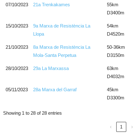
07/10/2023
21a Trenkakames
55km
D3400m
15/10/2023
9a Marxa de Resistència La
54km
Llopa
D4520m
21/10/2023
8a Marxa de Resistència La
50-36km
Mola-Santa Perpetua
D3150m
28/10/2023
29a La Marxassa
63km
D4032m
05/11/2023
28a Marxa del Garraf
45km
D3300m
Showing 1 to 28 of 28 entries
‹
1
›