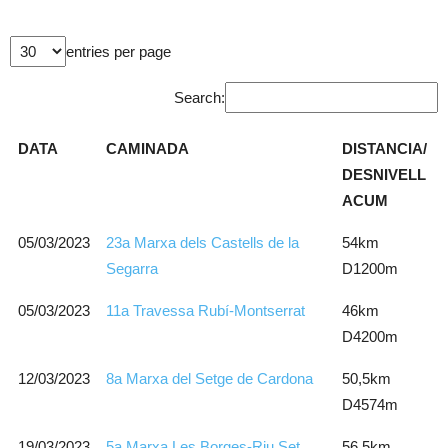
entries per page
Search:
DATA
CAMINADA
DISTANCIA/
DESNIVELL
ACUM
05/03/2023
23a Marxa dels Castells de la
54km
Segarra
D1200m
05/03/2023
11a Travessa Rubí-Montserrat
46km
D4200m
12/03/2023
8a Marxa del Setge de Cardona
50,5km
D4574m
19/03/2023
5a Marxa Les Borges-Riu Set
56,5km