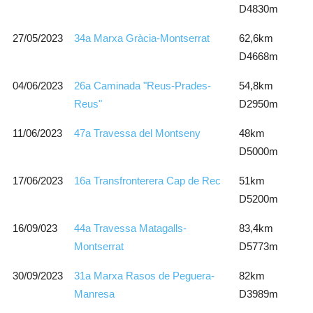
D4830m
27/05/2023
34a Marxa Gràcia-Montserrat
62,6km
D4668m
04/06/2023
26a Caminada "Reus-Prades-
54,8km
Reus"
D2950m
11/06/2023
47a Travessa del Montseny
48km
D5000m
17/06/2023
16a Transfronterera Cap de Rec
51km
D5200m
16/09/023
44a Travessa Matagalls-
83,4km
Montserrat
D5773m
30/09/2023
31a Marxa Rasos de Peguera-
82km
Manresa
D3989m