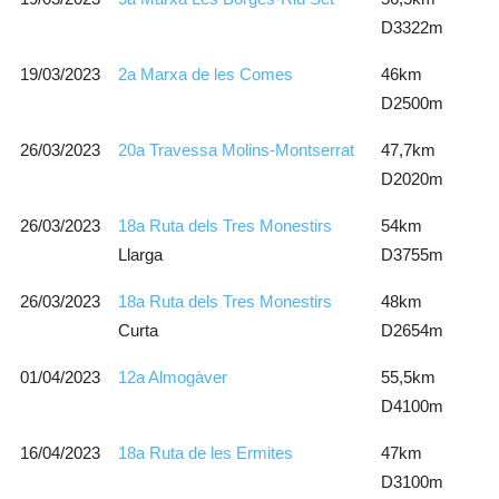
D3322m
19/03/2023
2a Marxa de les Comes
46km
D2500m
26/03/2023
20a Travessa Molins-Montserrat
47,7km
D2020m
26/03/2023
18a Ruta dels Tres Monestirs
54km
Llarga
D3755m
26/03/2023
18a Ruta dels Tres Monestirs
48km
Curta
D2654m
01/04/2023
12a Almogàver
55,5km
D4100m
16/04/2023
18a Ruta de les Ermites
47km
D3100m