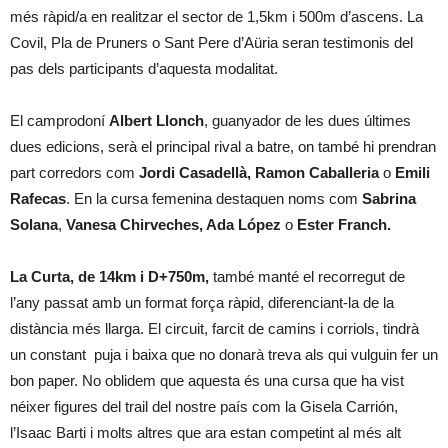
més ràpid/a en realitzar el sector de 1,5km i 500m d’ascens. La
Covil, Pla de Pruners o Sant Pere d’Aüria seran testimonis del
pas dels participants d’aquesta modalitat.
El camprodoní
Albert Llonch
, guanyador de les dues últimes
dues edicions, serà el principal rival a batre, on també hi prendran
part corredors com
Jordi Casadellà, Ramon Caballeria
o
Emili
Rafecas
. En la cursa femenina destaquen noms com
Sabrina
Solana
,
Vanesa Chirveches, Ada López
o
Ester Franch.
La Curta, de 14km i D+750m,
també manté el recorregut de
l’any passat amb un format força ràpid, diferenciant-la de la
distància més llarga. El circuit, farcit de camins i corriols, tindrà
un constant puja i baixa que no donarà treva als qui vulguin fer un
bon paper. No oblidem que aquesta és una cursa que ha vist
néixer figures del trail del nostre país com la Gisela Carrión,
l’Isaac Barti i molts altres que ara estan competint al més alt