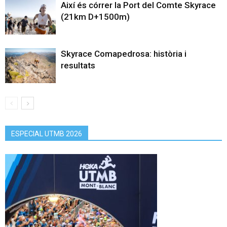
Així és córrer la Port del Comte Skyrace
(21km D+1500m)
Skyrace Comapedrosa: història i
resultats
ESPECIAL UTMB 2026