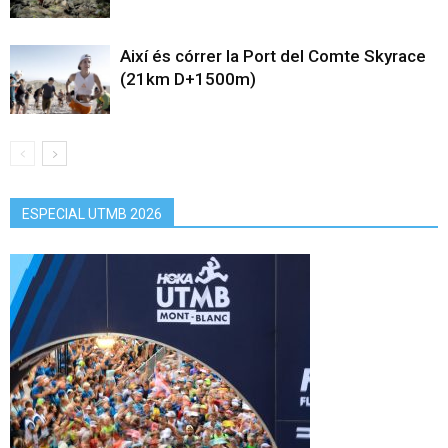
Així és córrer la Port del Comte Skyrace
(21km D+1500m)
ESPECIAL UTMB 2026