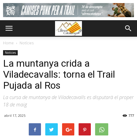
Home
Notícies
Notícies
La muntanya crida a
Viladecavalls: torna el Trail
Pujada al Ros
La cursa de muntanya de Viladecavalls es disputarà el proper
18 de maig
abril 17, 2025
777