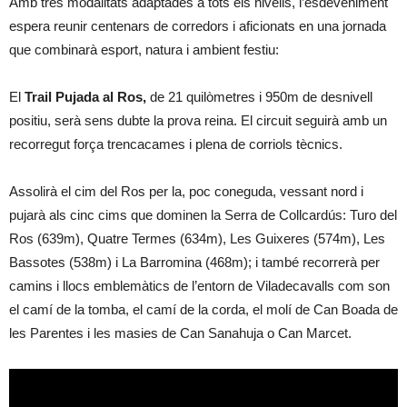
Amb tres modalitats adaptades a tots els nivells, l’esdeveniment
espera reunir centenars de corredors i aficionats en una jornada
que combinarà esport, natura i ambient festiu:
El
Trail Pujada al Ros,
de 21 quilòmetres i 950m de desnivell
positiu, serà sens dubte la prova reina. El circuit seguirà amb un
recorregut força trencacames i plena de corriols tècnics.
Assolirà el cim del Ros per la, poc coneguda, vessant nord i
pujarà als cinc cims que dominen la Serra de Collcardús: Turo del
Ros (639m), Quatre Termes (634m), Les Guixeres (574m), Les
Bassotes (538m) i La Barromina (468m); i també recorrerà per
camins i llocs emblemàtics de l’entorn de Viladecavalls com son
el camí de la tomba, el camí de la corda, el molí de Can Boada de
les Parentes i les masies de Can Sanahuja o Can Marcet.