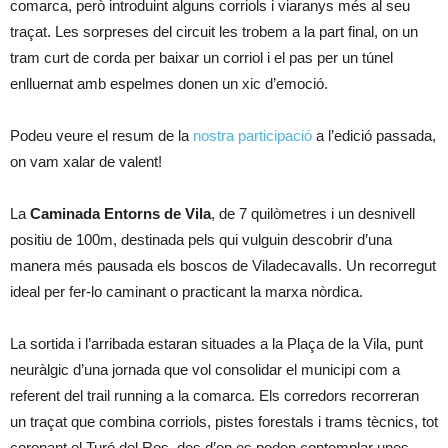
comarca, però introduint alguns corriols i viaranys més al seu
traçat. Les sorpreses del circuit les trobem a la part final, on un
tram curt de corda per baixar un corriol i el pas per un túnel
enlluernat amb espelmes donen un xic d’emoció.
Podeu veure el resum de la
nostra participació
a l’edició passada,
on vam xalar de valent!
La
Caminada Entorns de
Vila
, de 7 quilòmetres i un desnivell
positiu de 100m, destinada pels qui vulguin descobrir d’una
manera més pausada els boscos de Viladecavalls. Un recorregut
ideal per fer-lo caminant o practicant la marxa nòrdica.
La sortida i l’arribada estaran situades a la Plaça de la Vila, punt
neuràlgic d’una jornada que vol consolidar el municipi com a
referent del trail running a la comarca. Els corredors recorreran
un traçat que combina corriols, pistes forestals i trams tècnics, tot
coronant el Turó del Ros, des d’on es poden contemplar unes