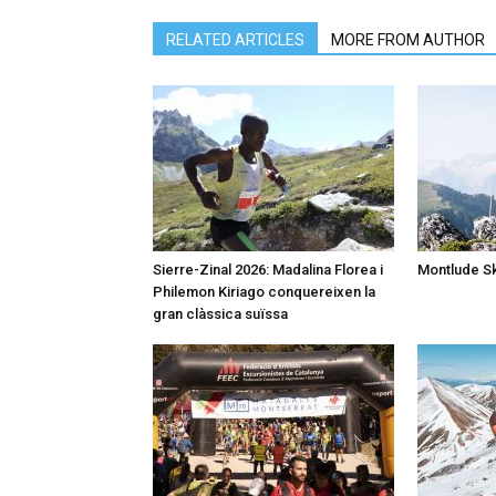
RELATED ARTICLES
MORE FROM AUTHOR
Sierre-Zinal 2026: Madalina Florea i
Montlude S
Philemon Kiriago conquereixen la
gran clàssica suïssa