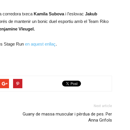
la corredora txeca
Kamila Subova
i l’eslovac
Jakub
prés de mantenir un bonic duel esportiu amb el Team Riko
enjamine Vleugel.
ees Stage Run
en aquest enllaç
.
Next article
Guany de massa muscular i pèrdua de pes. Per
Anna Grifols