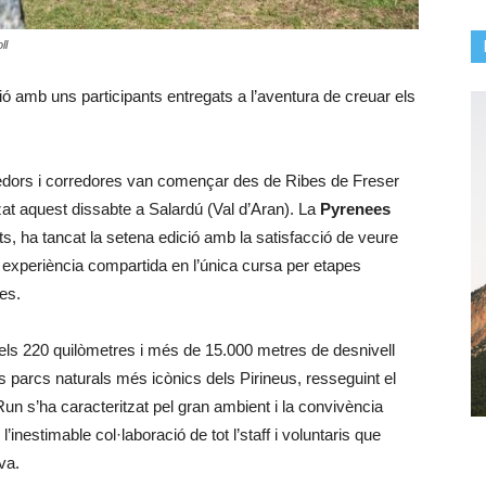
ll
ció amb uns participants entregats a l’aventura de creuar els
edors i corredores van començar des de Ribes de Freser
itzat aquest dissabte a Salardú (Val d’Aran). La
Pyrenees
, ha tancat la setena edició amb la satisfacció de veure
 experiència compartida en l’única cursa per etapes
ues.
 els 220 quilòmetres i més de 15.000 metres de desnivell
s parcs naturals més icònics dels Pirineus, resseguint el
 s’ha caracteritzat pel gran ambient i la convivència
’inestimable col·laboració de tot l’staff i voluntaris que
va.