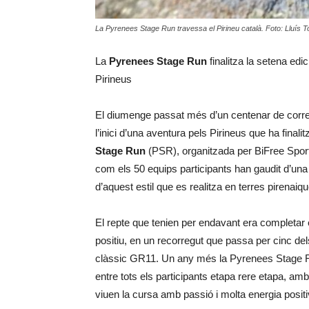
La Pyrenees Stage Run travessa el Pirineu català. Foto: Lluís To
La
Pyrenees Stage Run
finalitza la setena edi
Pirineus
El diumenge passat més d’un centenar de corr
l’inici d’una aventura pels Pirineus que ha final
Stage Run
(PSR), organitzada per BiFree Sports
com els 50 equips participants han gaudit d’una
d’aquest estil que es realitza en terres pirenaiq
El repte que tenien per endavant era completar
positiu, en un recorregut que passa per cinc del
clàssic GR11. Un any més la Pyrenees Stage Run
entre tots els participants etapa rere etapa, amb l
viuen la cursa amb passió i molta energia positi