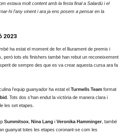
hom estava molt content amb la festa final a Salardú i el
nar-hi l’any vinent i ara ja ens posem a pensar en la
ió 2023
mbé ha estat el moment de fer el lliurament de premis i
, però tots els finishers també han rebut un reconeixement
esperit de sempre des que es va crear aquesta cursa ara fa
sculina l’equip guanyador ha estat el
Turmells Team
format
bid
. Tots dos s’han endut la victòria de manera clara i
e les set etapes.
ip
Summitsox
,
Nina Lang
i
Veronika Hamminger
, també
 han guanyat totes les etapes coronant-se com les