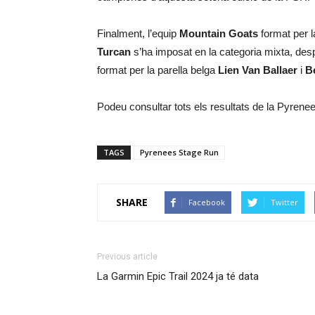
Finalment, l’equip
Mountain Goats
format per 
Turcan
s’ha imposat en la categoria mixta, des
format per la parella belga
Lien Van Ballaer
i
B
Podeu consultar tots els resultats de la Pyren
TAGS
Pyrenees Stage Run
SHARE
Facebook
Twitter
Previous article
La Garmin Epic Trail 2024 ja té data