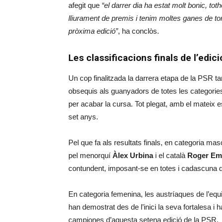
afegit que
“el darrer dia ha estat molt bonic, tot
lliurament de premis i tenim moltes ganes de tor
pròxima edició”
, ha conclòs.
Les classificacions finals de l’edic
Un cop finalitzada la darrera etapa de la PSR ta
obsequis als guanyadors de totes les categories
per acabar la cursa. Tot plegat, amb el mateix 
set anys.
Pel que fa als resultats finals, en categoria ma
pel menorquí
Àlex Urbina
i el català
Roger Em
contundent, imposant-se en totes i cadascuna d
En categoria femenina, les austríaques de l’equ
han demostrat des de l’inici la seva fortalesa i
campiones d’aquesta setena edició de la PSR.