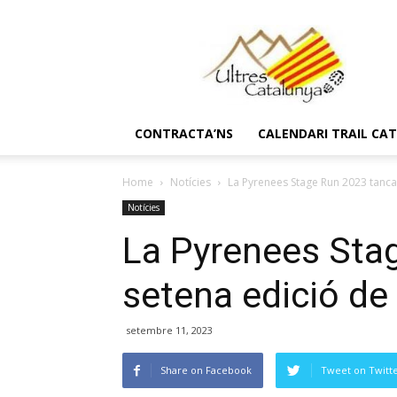
Ultres
Catalunya
CONTRACTA’NS
CALENDARI TRAIL CA
Home
Notícies
La Pyrenees Stage Run 2023 tanca 
Notícies
La Pyrenees Stag
setena edició de 
setembre 11, 2023
Share on Facebook
Tweet on Twitt