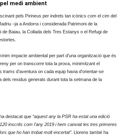
 pel medi ambient
ascinant pels Pirineus per indrets tan icònics com el cim del
 Madriu –ja a Andorra i considerada Patrimoni de la
 de Baiau, la Collada dels Tres Estanys o el Refugi de
stortes.
ínim impacte ambiental per part d’una organització que és
eny per on transcorre tota la prova, minimitzant el
ns trams d’aventura on cada equip havia d’orientar-se
 dels residus generats durant tota la setmana de la
 ha destacat que
“aquest any la PSR ha estat una edició
 120 inscrits com l’any 2019 i hem canviat les tres primeres
dors que ho han trobat molt encertat”
. Llorens també ha