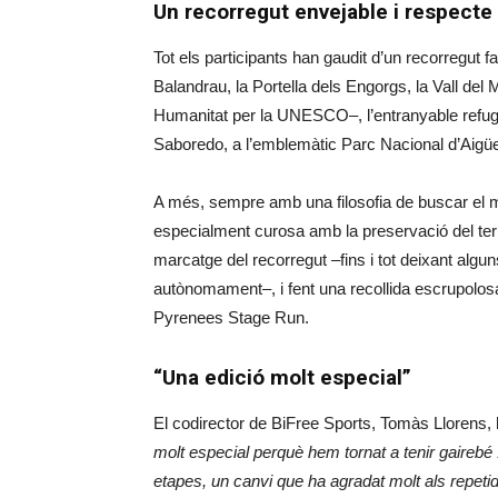
Un recorregut envejable i respecte
Tot els participants han gaudit d’un recorregut f
Balandrau, la Portella dels Engorgs, la Vall del
Humanitat per la UNESCO­–, l’entranyable refugi
Saboredo, a l’emblemàtic Parc Nacional d’Aigüe
A més, sempre amb una filosofia de buscar el m
especialment curosa amb la preservació del terr
marcatge del recorregut –fins i tot deixant algu
autònomament–, i fent una recollida escrupolosa
Pyrenees Stage Run.
“Una edició molt especial”
El codirector de BiFree Sports, Tomàs Llorens,
molt especial perquè hem tornat a tenir gairebé
etapes, un canvi que ha agradat molt als repeti