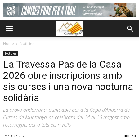
Home
Notícies
Notícies
La Travessa Pas de la Casa
2026 obre inscripcions amb
sis curses i una nova nocturna
solidària
La prova andorrana, puntuable per a la Copa d’Andorra de
Curses de Muntanya, se celebrarà del 14 al 16 d’agost amb
recorreguts per a tots els nivells
maig 22, 2026
650