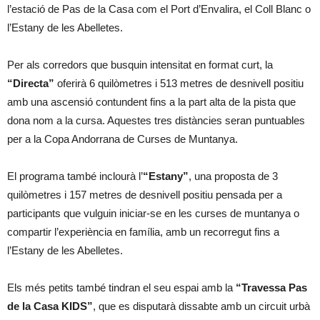
l’estació de Pas de la Casa com el Port d’Envalira, el Coll Blanc o
l’Estany de les Abelletes.
Per als corredors que busquin intensitat en format curt, la
“Directa”
oferirà 6 quilòmetres i 513 metres de desnivell positiu
amb una ascensió contundent fins a la part alta de la pista que
dona nom a la cursa. Aquestes tres distàncies seran puntuables
per a la Copa Andorrana de Curses de Muntanya.
El programa també inclourà l’
“Estany”
, una proposta de 3
quilòmetres i 157 metres de desnivell positiu pensada per a
participants que vulguin iniciar-se en les curses de muntanya o
compartir l’experiència en família, amb un recorregut fins a
l’Estany de les Abelletes.
Els més petits també tindran el seu espai amb la
“Travessa Pas
de la Casa KIDS”
, que es disputarà dissabte amb un circuit urbà