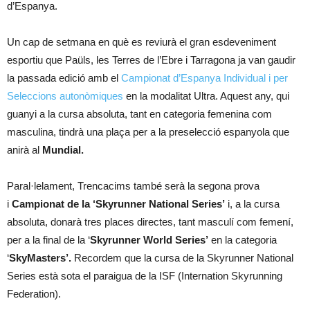
d’Espanya.
Un cap de setmana en què es reviurà el gran esdeveniment
esportiu que Paüls, les Terres de l’Ebre i Tarragona ja van gaudir
la passada edició amb el
Campionat d’Espanya Individual i per
Seleccions autonòmiques
en la modalitat Ultra. Aquest any, qui
guanyi a la cursa absoluta, tant en categoria femenina com
masculina, tindrà una plaça per a la preselecció espanyola que
anirà al
Mundial.
Paral·lelament, Trencacims també serà la segona prova
i
Campionat de la ‘Skyrunner National Series’
i, a la cursa
absoluta, donarà tres places directes, tant masculí com femení,
per a la final de la ‘
Skyrunner World Series’
en la categoria
‘
SkyMasters’.
Recordem que la cursa de la Skyrunner National
Series està sota el paraigua de la ISF (Internation Skyrunning
Federation).