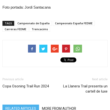
Foto portada: Jordi Santacana
TAGS
Campeonato de España
Campeonato España FEDME
Carreras FEDME
Trencacims
Previous article
Next article
Copa Osoning Trail Run 2024
La Llanera Trail presenta un
cartell de luxe
RELATED ARTICLES
MORE FROM AUTHOR