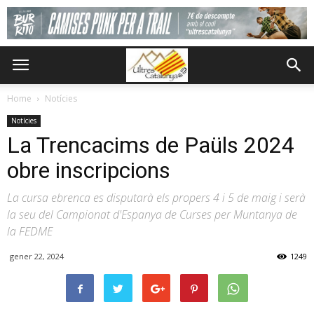
Home
Notícies
Notícies
La Trencacims de Paüls 2024
obre inscripcions
La cursa ebrenca es disputarà els propers 4 i 5 de maig i serà
la seu del Campionat d'Espanya de Curses per Muntanya de
la FEDME
gener 22, 2024
1249