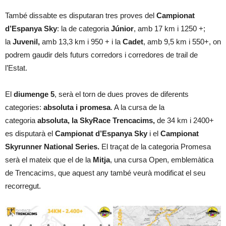
També dissabte es disputaran tres proves del
Campionat
d’Espanya Sky
: la de categoria
Júnior
, amb 17 km i 1250 +;
la
Juvenil,
amb 13,3 km i 950 + i la
Cadet
, amb 9,5 km i 550+, on
podrem gaudir dels futurs corredors i corredores de trail de
l’Estat.
El
diumenge 5
, serà el torn de dues proves de diferents
categories:
absoluta i promesa
. A la cursa de la
categoria
absoluta, la SkyRace Trencacims,
de 34 km i 2400+
es disputarà el
Campionat d’Espanya Sky
i el
Campionat
Skyrunner National Series.
El traçat de la categoria Promesa
serà el mateix que el de la
Mitja
, una cursa Open, emblemàtica
de Trencacims, que aquest any també veurà modificat el seu
recorregut.