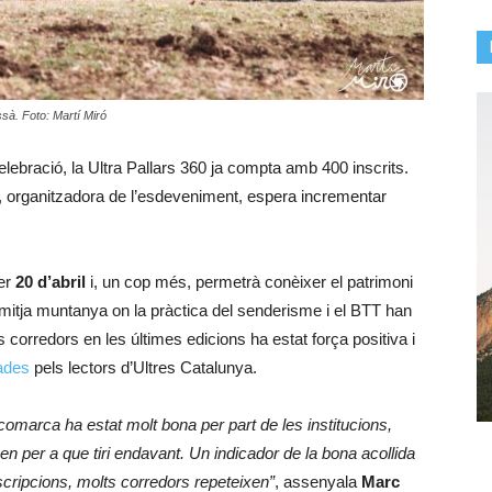
ssà. Foto: Martí Miró
ebració, la Ultra Pallars 360 ja compta amb 400 inscrits.
, organitzadora de l’esdeveniment, espera incrementar
per
20 d’abril
i, un cop més, permetrà conèixer el patrimoni
mitja muntanya on la pràctica del senderisme i el BTT han
 corredors en les últimes edicions ha estat força positiva i
ades
pels lectors d’Ultres Catalunya.
a comarca ha estat molt bona per part de les institucions,
n per a que tiri endavant. Un indicador de la bona acollida
scripcions, molts corredors repeteixen”
, assenyala
Marc