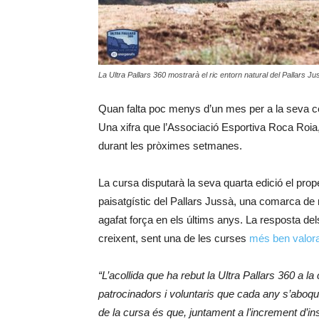
La Ultra Pallars 360 mostrarà el ric entorn natural del Pallars Ju
Quan falta poc menys d’un mes per a la seva cel
Una xifra que l’Associació Esportiva Roca Roia
durant les pròximes setmanes.
La cursa disputarà la seva quarta edició el pro
paisatgístic del Pallars Jussà, una comarca de 
agafat força en els últims anys. La resposta dels
creixent, sent una de les curses
més ben valor
“L’acollida que ha rebut la Ultra Pallars 360 a l
patrocinadors i voluntaris que cada any s’aboque
de la cursa és que, juntament a l’increment d’in