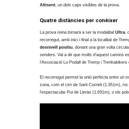
Altisent
, un dels caps visibles de la prova.
Quatre distàncies per conèixer
La prova reina tornarà a ser la modalitat
Ultra
, 
recorregut, amb inici i final a la localitat de Tre
desnivell
positiu
, donant una gran volta circular
senders. Val a dir que molts d’aquest camins es
l’Associació Lo Podall de Tremp i Trenkabikers 
El recorregut permet la unió perfecta entre un es
zona, com el cim de Sant Corneli (1.351m), ro
l’espectacular Pui de Lleràs (1.691m), o els po