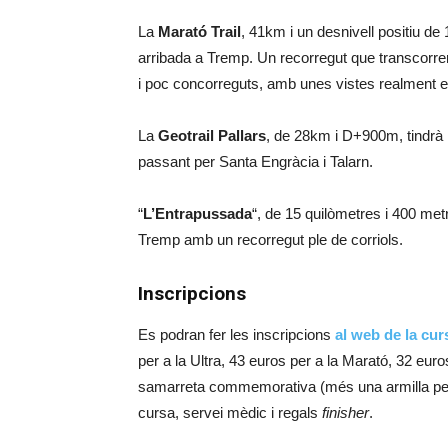
La
Marató Trail
, 41km i un desnivell positiu de
arribada a Tremp. Un recorregut que transcorre
i poc concorreguts, amb unes vistes realment 
La
Geotrail Pallars
, de 28km i D+900m, tindrà l
passant per Santa Engràcia i Talarn.
“
L’Entrapussada
“, de 15 quilòmetres i 400 metr
Tremp amb un recorregut ple de corriols.
Inscripcions
Es podran fer les inscripcions
al web de la cu
per a la Ultra, 43 euros per a la Marató, 32 euro
samarreta commemorativa (més una armilla pels p
cursa, servei mèdic i regals
finisher
.