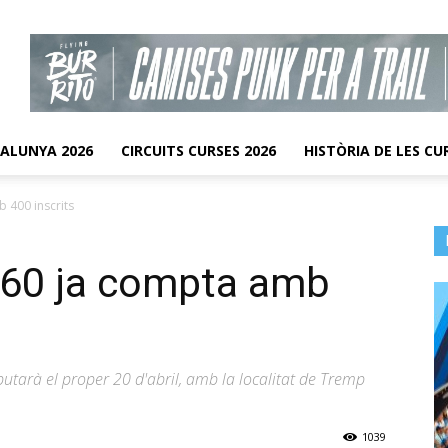
TALUNYA 2026
CIRCUITS CURSES 2026
HISTÒRIA DE LES CU
b 400 inscrits
 360 ja compta amb
putarà el proper 20 d'abril, amb la localitat de Tremp
1039