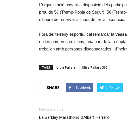
L’organització posarà a disposició dels participa
preu de 5€ (Tremp-Pobla de Segur), 5€ (Tremp-S
s’haurà de reservar a l’hora de fer la inscripció.
Fora del terreny esportiu, cal remarcar la
vessa
en les primeres edicions, una part de la recapta
treballen amb persones discapacitades i d’inclus
TAGS
Ultra Pallars
Ultra Pallars 360
SHARE
Facebook
Twitter
Previous article
La Barkley Marathons d’Albert Herrero