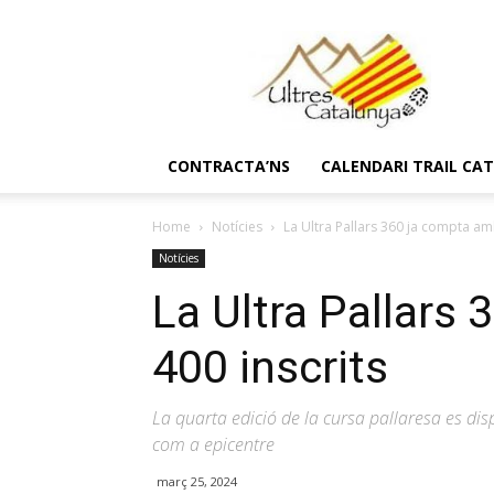
Ultres
Catalunya
CONTRACTA’NS
CALENDARI TRAIL CA
Home
Notícies
La Ultra Pallars 360 ja compta am
Notícies
La Ultra Pallars
400 inscrits
La quarta edició de la cursa pallaresa es dis
com a epicentre
març 25, 2024