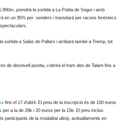
 1.900m, prendrà la sortida a La Pobla de Segur i amb
rà en un 95% per senders i transitarà per racons feréstecs
espectaculars.
a sortida a Salàs de Pallars i arribarà també a Tremp, tot
es de desnivell positiu, cobrirà el tram des de Talarn fins a
rsa
fins el 17 d’abril. El preu de la inscripció és de 100 euros
s per a la de 28k i 20 euros per la 15k. El preu inclou
articipants de la modalitat ultra), avituallaments en