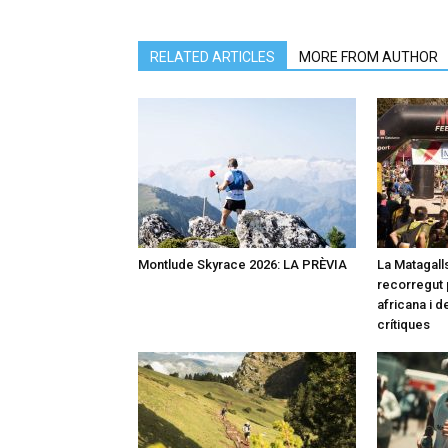
RELATED ARTICLES
MORE FROM AUTHOR
Montlude Skyrace 2026: LA PRÈVIA
La Matagalls
recorregut 
africana i 
crítiques