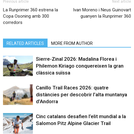
Previous article
Next article
La Runprimer 360 estrena la
Ivan Moreno i Neus Guinovart
Copa Osoning amb 300
guanyen la Runprimer 360
corredors
RELATED ARTICLES
MORE FROM AUTHOR
Sierre-Zinal 2026: Madalina Florea i
Philemon Kiriago conquereixen la gran
clàssica suïssa
Canillo Trail Races 2026: quatre
distàncies per descobrir l’alta muntanya
d’Andorra
Cinc catalans desafien l’elit mundial a la
Salomon Pitz Alpine Glacier Trail