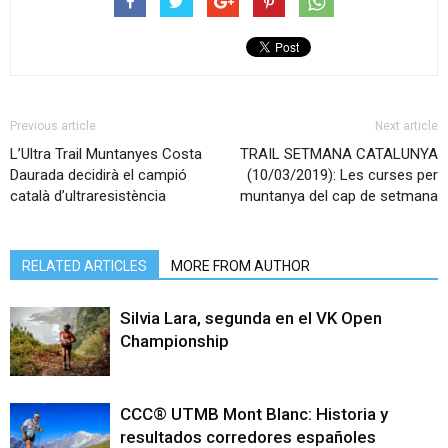
Previous article
Next article
L’Ultra Trail Muntanyes Costa
TRAIL SETMANA CATALUNYA
Daurada decidirà el campió
(10/03/2019): Les curses per
català d’ultraresistència
muntanya del cap de setmana
RELATED ARTICLES
MORE FROM AUTHOR
Silvia Lara, segunda en el VK Open
Championship
CCC® UTMB Mont Blanc: Historia y
resultados corredores españoles