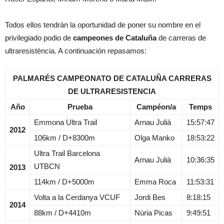
Todos ellos tendrán la oportunidad de poner su nombre en el
privilegiado podio de
campeones de Cataluña
de carreras de
ultraresistència. A continuación repasamos:
PALMARÉS CAMPEONATO DE CATALUÑA CARRERAS
DE ULTRARESISTENCIA
Año
Prueba
Campéon/a
Temps
Emmona Ultra Trail
Arnau Julià
15:57:47
2012
106km / D+8300m
Olga Manko
18:53:22
Ultra Trail Barcelona
Arnau Julià
10:36:35
UTBCN
2013
114km / D+5000m
Emma Roca
11:53:31
Volta a la Cerdanya VCUF
Jordi Bes
8:18:15
2014
88km / D+4410m
Núria Picas
9:49:51