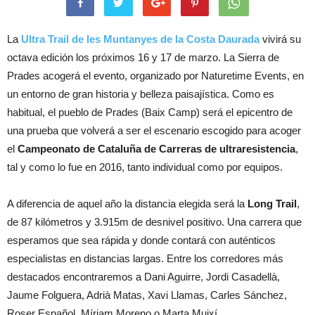
La
Ultra Trail de les Muntanyes de la Costa Daurada
vivirá su
octava edición los próximos 16 y 17 de marzo. La Sierra de
Prades acogerá el evento, organizado por Naturetime Events, en
un entorno de gran historia y belleza paisajística. Como es
habitual, el pueblo de Prades (Baix Camp) será el epicentro de
una prueba que volverá a ser el escenario escogido para acoger
el
Campeonato de Cataluña de Carreras de ultraresistencia
,
tal y como lo fue en 2016, tanto individual como por equipos.
A diferencia de aquel año la distancia elegida será la
Long Trail
,
de 87 kilómetros y 3.915m de desnivel positivo. Una carrera que
esperamos que sea rápida y donde contará con auténticos
especialistas en distancias largas. Entre los corredores más
destacados encontraremos a Dani Aguirre, Jordi Casadellà,
Jaume Folguera, Adrià Matas, Xavi Llamas, Carles Sánchez,
Roser Español, Míriam Moreno o Marta Muixí.