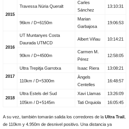
Carles
Travessa Núria Queralt
13:10:31
Sánchez
2015
Marian
96km / D+6150m
19:06:53
Garbajosa
UT Muntanyes Costa
Albert Viñau
10:14:21
Daurada UTMCD
2016
Carmen M.
90km / D+4500m
12:58:05
Pérez
Ultra Trepitja Garrotxa
Isaac Riera
13:08:21
2017
Àngels
110km / D+5300m
16:48:57
Centelles
Ultra Estels del Sud
Xavi Llamas
13:26:09
2018
105km / D+5145m
Tati Orquiola
16:05:45
A su vez, también tomarán salida los corredores de la
Ultra Trail
,
de 110km y 4.950m de desnivel positivo. Una distancia ya