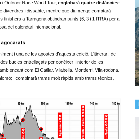
a i Outdoor Race World Tour,
englobarà quatre distàncies:
de divendres i dissabte, mentre que diumenge comptarà
 finishers a Tarragona obtindran punts (6, 3 i 1 ITRA) per a
osa del calendari internacional.
s agosarats
ment i una de les apostes d’aquesta edició. L’itinerari, de
dos bucles entrellaçats per conèixer l’interior de les
mb encant com El Catllar, Vilabella, Montferri, Vila-rodona,
alomó; i combinarà trams molt ràpids amb trams tècnics,