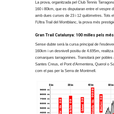
La prova, organitzada pel Club Tennis Tarragon
160 i 80km, que es disputaran entre el vespre 
amb dues curses de 23 i 12 quilòmetres. Tots els
l’Ultra Trail del Montblanc, la prova més prestigi
Gran Trail Catalunya: 100 milles pels mé
Sense dubte serà la cursa principal de l’esdeveni
160km i un desnivell positiu de 4.695m, realitza 
comarques tarragonines. Transitarà per pobles a
Santes Creus, el Pont d’Armentera, Querol o S
com el pas per la Serra de Montmell.