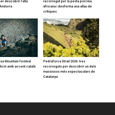
er descobrir l’alta
recorregut per la pesta porcina
’Andorra
africana i desferma una allau de
crítiques
a Mountain Festival
Pedraforca Xtrail 2026: tres
dició amb accent català
recorreguts per descobrir un dels
massissos més espectaculars de
Catalunya