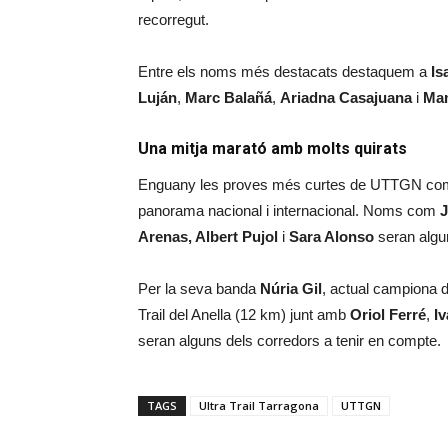
recorregut.
Entre els noms més destacats destaquem a
Is
Luján
,
Marc Balañá
,
Ariadna Casajuana
i
Mam
Una mitja marató amb molts quirats
Enguany les proves més curtes de UTTGN compt
panorama nacional i internacional. Noms com
J
Arenas, Albert Pujol
i
Sara Alonso
seran algun
Per la seva banda
Núria Gil
, actual campiona d
Trail del Anella (12 km) junt amb
Oriol Ferré
,
I
seran alguns dels corredors a tenir en compte.
TAGS
Ultra Trail Tarragona
UTTGN