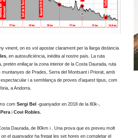
y vinent, on es vol apostar clarament per la llarga distància
les
, en autosuficiència, inèdita al nostre país. La ruta
, pretén enllaçar la zona interior de la Costa Daurada, ruta
s muntanyes de Prades, Serra del Montsant i Priorat, amb
a espectacular i a semblança de proves d’aquest tipus, com
òria, a Andorra.
noms com
Sergi Bel
-guanyador en 2018 de la 80k-,
 Pera
i
Covi Robles.
l Costa Daurada, de 80km i . Una prova que es preveu molt
s on el guanyador ha fregat les set hores en completar el