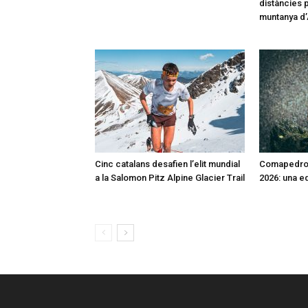
distàncies p
muntanya d
Cinc catalans desafien l’elit mundial
Comapedros
a la Salomon Pitz Alpine Glacier Trail
2026: una e