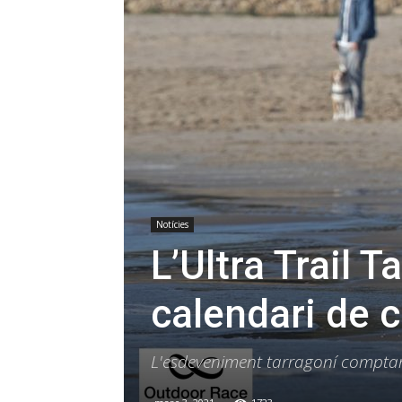
Notícies
L’Ultra Trail 
calendari de 
L'esdeveniment tarragoní comptarà