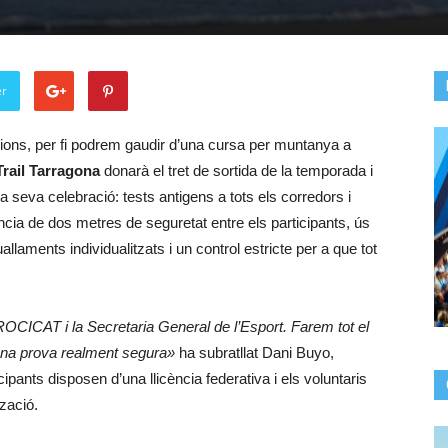
er
ons, per fi podrem gaudir d’una cursa per muntanya a
Trail Tarragona
donarà el tret de sortida de la temporada i
a seva celebració: tests antigens a tots els corredors i
ncia de dos metres de seguretat entre els participants, ús
laments individualitzats i un control estricte per a que tot
PROCICAT i la Secretaria General de l’Esport. Farem tot el
 una prova realment segura»
ha subratllat Dani Buyo,
cipants disposen d’una llicència federativa i els voluntaris
zació.