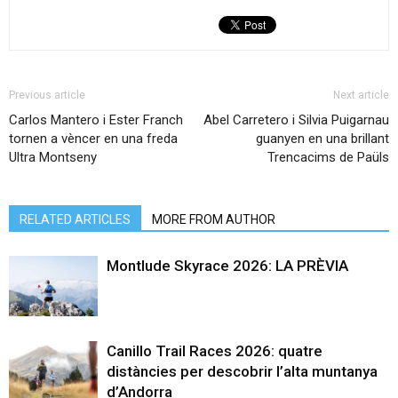
Previous article
Next article
Carlos Mantero i Ester Franch
Abel Carretero i Silvia Puigarnau
tornen a vèncer en una freda
guanyen en una brillant
Ultra Montseny
Trencacims de Paüls
RELATED ARTICLES
MORE FROM AUTHOR
Montlude Skyrace 2026: LA PRÈVIA
Canillo Trail Races 2026: quatre
distàncies per descobrir l’alta muntanya
d’Andorra