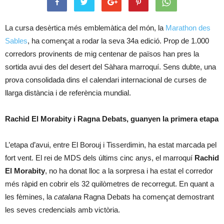
La cursa desèrtica més emblemàtica del món, la
Marathon des
Sables
, ha començat a rodar la seva 34a edició. Prop de 1.000
corredors provinents de mig centenar de països han pres la
sortida avui des del desert del Sàhara marroquí. Sens dubte, una
prova consolidada dins el calendari internacional de curses de
llarga distància i de referència mundial.
Rachid El Morabity i Ragna Debats, guanyen la primera etapa
L’etapa d’avui, entre El Borouj i Tisserdimin, ha estat marcada pel
fort vent. El rei de MDS dels últims cinc anys, el marroquí
Rachid
El Morabity
, no ha donat lloc a la sorpresa i ha estat el corredor
més ràpid en cobrir els 32 quilòmetres de recorregut. En quant a
les fèmines, la
catalana
Ragna Debats ha començat demostrant
les seves credencials amb victòria.