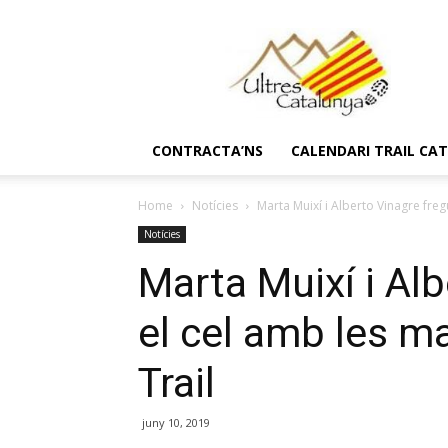
Ultres
Catalunya
CONTRACTA’NS
CALENDARI TRAIL CA
Home
Notícies
Marta Muixí i Alberto Vinagre freg
Notícies
Marta Muixí i Al
el cel amb les m
Trail
juny 10, 2019