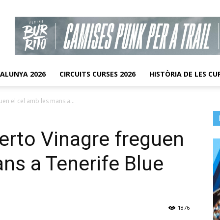
TALUNYA 2026
CIRCUITS CURSES 2026
HISTÒRIA DE LES CU
uen el cel amb les mans a...
berto Vinagre freguen
ans a Tenerife Blue
1876