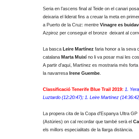
Seria en l’ascens final al Teide on el canari pos
deixaria el liderat fins a creuar la meta en prime
a Puerto de la Cruz: mentre
Vinagre es buidav
Azpiroz per conseguir el bronze deixant al cor
La basca
Leire Martínez
faria honor a la seva co
catalana
Marta Muixí
no li va posar mai les coses
A partir d’aquí, Martínez es mostraria més forta
la navarresa
Irene Guembe
.
Classificació Tenerife Blue Trail 2019:
1. Yera
Luztardo (12:20:47); 1. Leire Martínez (14:36:4
La propera cita de la Copa d’Espanya Ultra GP I
(Astúries) on cal recordar que també serà el
Ca
els millors especialitats de la llarga distància.