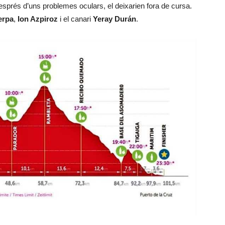
 després d’uns problemes oculars, el deixarien fora de cursa.
erpa
,
Ion Azpiroz
i el canari
Yeray Durán
.