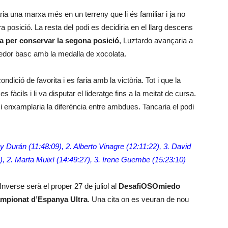
aria una marxa més en un terreny que li és familiar i ja no
ra posició. La resta del podi es decidiria en el llarg descens
a per conservar la segona posició
, Luztardo avançaria a
redor basc amb la medalla de xocolata.
ndició de favorita i es faria amb la victòria. Tot i que la
 fàcils i li va disputar el lideratge fins a la meitat de cursa.
 i enxamplaria la diferència entre ambdues. Tancaria el podi
y Durán (11:48:09), 2. Alberto Vinagre (12:11:22), 3. David
2), 2. Marta Muixí (14:49:27), 3. Irene Guembe (15:23:10)
nverse serà el proper 27 de juliol al
DesafiOSOmiedo
mpionat d’Espanya Ultra
. Una cita on es veuran de nou