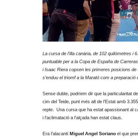
La cursa de l’illa canària, de 102 quilòmetres i
puntuable per a la Copa de España de Carreras
i Isaac Riera copsen les primeres posicions de 
s’enduu el triomf a la Marató com a preparació
Sense dubte, podríem dir que la particularitat de
cim del Teide, punt més alt de l’Estat amb 3.35
repte. Una cursa que ha estat apassionant al cap
i l’aclimatació a l’alçada han estat claus.
Era l’alacantí
Miguel Angel Soriano
el que pren