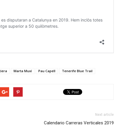
Riera
Marta Muxí
Pau Capell
Tenerife Blue Trail
Next article
Calendario Carreras Verticales 2019