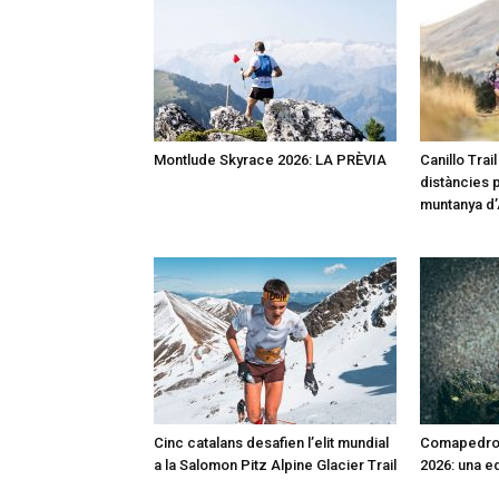
Montlude Skyrace 2026: LA PRÈVIA
Canillo Trai
distàncies p
muntanya d
Cinc catalans desafien l’elit mundial
Comapedros
a la Salomon Pitz Alpine Glacier Trail
2026: una e