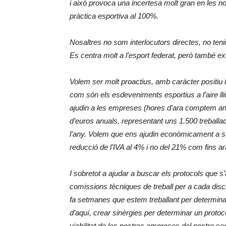
i això provoca una incertesa molt gran en les 
pràctica esportiva al 100%.
Nosaltres no som interlocutors directes, no teni
Es centra molt a l’esport federat, però també exis
Volem ser molt proactius, amb caràcter positiu 
com són els esdeveniments esportius a l’aire l
ajudin a les empreses (hores d’ara comptem amb
d’euros anuals, representant uns 1.500 treballa
l’any. Volem que ens ajudin econòmicament a su
reducció de l’IVA al 4% i no del 21% com fins ar
I sobretot a ajudar a buscar els protocols que s’
comissions tècniques de treball per a cada discip
fa setmanes que estem treballant per determinar
d’aquí, crear sinèrgies per determinar un protoc
viabilitat de les nostres empreses del nostre se