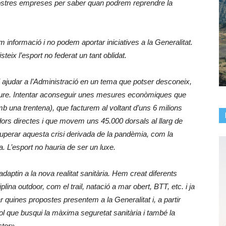
nostres empreses per saber quan podrem reprendre la
m informació i no podem aportar iniciatives a la Generalitat.
teix l’esport no federat un tant oblidat.
i ajudar a l’Administració en un tema que potser desconeix,
liure. Intentar aconseguir unes mesures econòmiques que
 una trentena), que facturem al voltant d’uns 6 milions
dors directes i que movem uns 45.000 dorsals al llarg de
perar aquesta crisi derivada de la pandèmia, com la
a. L’esport no hauria de ser un luxe.
adaptin a la nova realitat sanitària. Hem creat diferents
lina outdoor, com el trail, natació a mar obert, BTT, etc. i ja
 quines propostes presentem a la Generalitat i, a partir
ol que busqui la màxima seguretat sanitària i també la
ctor».