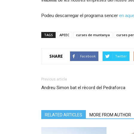
Podeu descarregar el programa sencer
en aque
TAGS
APEEC
curses de muntanya
curses pe
SHARE
Facebook
Twitter
Previous article
Andreu Simon bat el rècord del Pedraforca
RELATED ARTICLES
MORE FROM AUTHOR