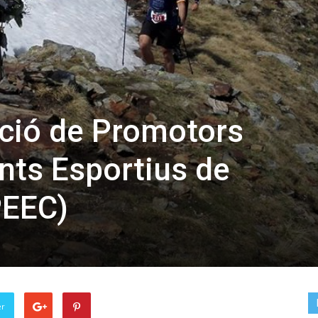
ació de Promotors
nts Esportius de
PEEC)
er