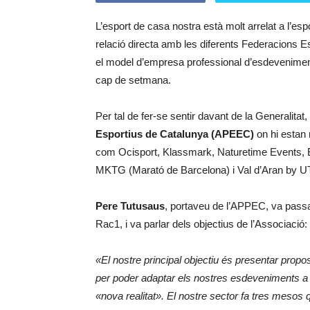
L’esport de casa nostra està molt arrelat a l’es
relació directa amb les diferents Federacions Es
el model d’empresa professional d’esdevenime
cap de setmana.
Per tal de fer-se sentir davant de la Generalitat, 
Esportius de Catalunya (APEEC)
on hi estan 
com Ocisport, Klassmark, Naturetime Events, Be
MKTG (Marató de Barcelona) i Val d’Aran by UT
Pere Tutusaus
, portaveu de l’APPEC, va pass
Rac1, i va parlar dels objectius de l’Associació:
«El nostre principal objectiu és presentar propo
per poder adaptar els nostres esdeveniments a 
«nova realitat». El nostre sector fa tres mesos