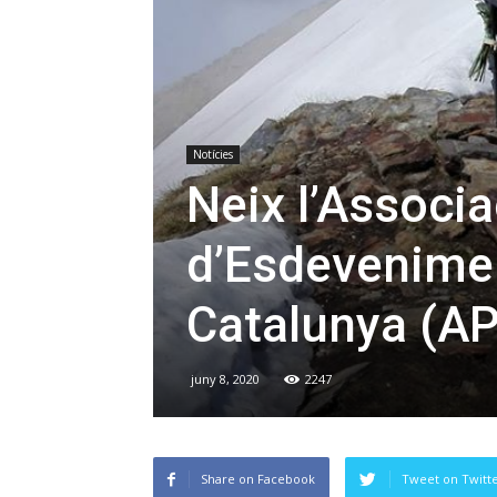
Notícies
Neix l’Associ
d’Esdevenime
Catalunya (A
juny 8, 2020
2247
Share on Facebook
Tweet on Twitt