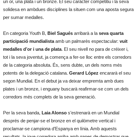
un or, una plata i un bronze. El seu caràcter competitiu i la seva
solidesa en ambdues disciplines la situen com una aposta segura
per sumar medalles.
En categoria Youth B,
Biel Sagués
arribarà a la
seva quarta
participació
mundialista
amb un palmarès espectacular:
vuit
medalles d’or i una de plata
. El seu nivell no para de créixer i,
tot i la seva joventut, ja comença a fer-se lloc entre els corredors
de la categoria absoluta. És, sens dubte, un dels noms més
potents de la delegació catalana.
Gerard López
encararà el seu
segon Mundial. En el debut ja va deixar empremta amb dues
plates i un bronze, i enguany buscarà reafirmar-se com un dels
corredors més complets de la seva generació.
Per la seva banda,
Laia Alonso
s’estrenarà en un Mundial
després de penjar-se el bronze en el quilòmetre vertical i
proclamar-se campiona d’Espanya en línia. Amb aquests
resultats, la jove corredora arriba amb ganes de demostrar que