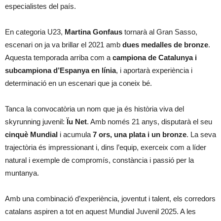
especialistes del país.
En categoria U23,
Martina Gonfaus
tornarà al Gran Sasso,
escenari on ja va brillar el 2021 amb
dues medalles de bronze
.
Aquesta temporada arriba com a
campiona de Catalunya i
subcampiona d’Espanya en línia
, i aportarà experiència i
determinació en un escenari que ja coneix bé.
Tanca la convocatòria un nom que ja és història viva del
skyrunning juvenil:
Ïu Net
. Amb només 21 anys, disputarà el seu
cinquè Mundial
i acumula
7 ors, una plata i un bronze
. La seva
trajectòria és impressionant i, dins l’equip, exerceix com a líder
natural i exemple de compromís, constància i passió per la
muntanya.
Amb una combinació d’experiència, joventut i talent, els corredors
catalans aspiren a tot en aquest Mundial Juvenil 2025. A les