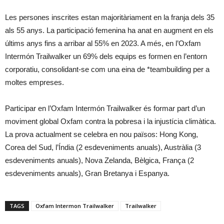
Les persones inscrites estan majoritàriament en la franja dels 35
als 55 anys. La participació femenina ha anat en augment en els
últims anys fins a arribar al 55% en 2023. A més, en l’Oxfam
Intermón Trailwalker un 69% dels equips es formen en l’entorn
corporatiu, consolidant-se com una eina de *teambuilding per a
moltes empreses.
Participar en l’Oxfam Intermón Trailwalker és formar part d’un
moviment global Oxfam contra la pobresa i la injustícia climàtica.
La prova actualment se celebra en nou països: Hong Kong,
Corea del Sud, l’Índia (2 esdeveniments anuals), Austràlia (3
esdeveniments anuals), Nova Zelanda, Bèlgica, França (2
esdeveniments anuals), Gran Bretanya i Espanya.
TAGS
Oxfam Intermon Trailwalker
Trailwalker