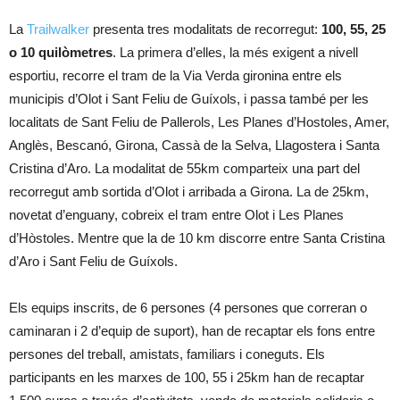
La
Trailwalker
presenta tres modalitats de recorregut:
100, 55, 25
o 10 quilòmetres
. La primera d’elles, la més exigent a nivell
esportiu, recorre el tram de la Via Verda gironina entre els
municipis d’Olot i Sant Feliu de Guíxols, i passa també per les
localitats de Sant Feliu de Pallerols, Les Planes d’Hostoles, Amer,
Anglès, Bescanó, Girona, Cassà de la Selva, Llagostera i Santa
Cristina d’Aro. La modalitat de 55km comparteix una part del
recorregut amb sortida d’Olot i arribada a Girona. La de 25km,
novetat d’enguany, cobreix el tram entre Olot i Les Planes
d’Hòstoles. Mentre que la de 10 km discorre entre Santa Cristina
d’Aro i Sant Feliu de Guíxols.
Els equips inscrits, de 6 persones (4 persones que correran o
caminaran i 2 d’equip de suport), han de recaptar els fons entre
persones del treball, amistats, familiars i coneguts. Els
participants en les marxes de 100, 55 i 25km han de recaptar