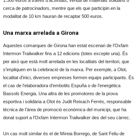
1.500 euros a través d’activitats, venda de materials solidaris o
cerca de patrocinadors, mentre que els que participin en la
modalitat de 10 km hauran de recaptar 500 euros.
Una marxa arrelada a Girona
Aquestes comarques de Girona han estat escenari de l’Oxfam
Intermon Trailwalker fins a 12 edicions (totes excepte una). És
per això que està molt arrelada en les localitats del territori, que
s’impliquen en la celebració de la marxa. Per exemple, a Olot,
localitat d’inici, diverses empreses formen equips participants. És
el cas de l’elaboradora d’embotits Espuña o de l’energètica
Bassols Energia. Una altra de les promotores de la prova
esportiva i solidària a Olot és Judit Reixach Ferrés, responsable
tècnica de l’àrea de promoció econòmica del municipi, que ha
donat suport a l’Oxfam Intermon Trailwalker des del seu càrrec.
Un cas molt similar és el de Mireia Borrego, de Sant Feliu de