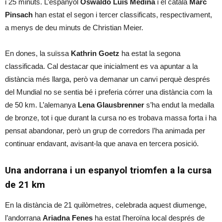
i 25 minuts. L’espanyol
Oswaldo Luis Medina
i el català
Marc
Pinsach
han estat el segon i tercer classificats, respectivament,
a menys de deu minuts de Christian Meier.
En dones, la suïssa
Kathrin Goetz
ha estat la segona
classificada. Cal destacar que inicialment es va apuntar a la
distància més llarga, però va demanar un canvi perquè després
del Mundial no se sentia bé i preferia córrer una distància com la
de 50 km. L’alemanya
Lena Glausbrenner
s’ha endut la medalla
de bronze, tot i que durant la cursa no es trobava massa forta i ha
pensat abandonar, però un grup de corredors l’ha animada per
continuar endavant, avisant-la que anava en tercera posició.
Una andorrana i un espanyol triomfen a la cursa
de 21 km
En la distància de 21 quilòmetres, celebrada aquest diumenge,
l’andorrana
Ariadna Fenes
ha estat l’heroïna local després de