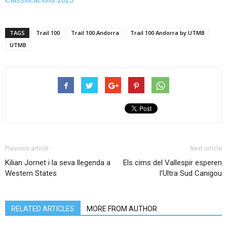
TAGS
Trail 100
Trail 100 Andorra
Trail 100 Andorra by UTMB
UTMB
Previous article
Next article
Kilian Jornet i la seva llegenda a
Els cims del Vallespir esperen
Western States
l’Ultra Sud Canigou
RELATED ARTICLES
MORE FROM AUTHOR