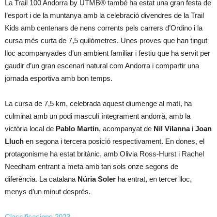
La Trail 100 Andorra by UTMB® també ha estat una gran festa de
l’esport i de la muntanya amb la celebració divendres de la Trail
Kids amb centenars de nens corrents pels carrers d’Ordino i la
cursa més curta de 7,5 quilòmetres. Unes proves que han tingut
lloc acompanyades d’un ambient familiar i festiu que ha servit per
gaudir d’un gran escenari natural com Andorra i compartir una
jornada esportiva amb bon temps.
La cursa de 7,5 km, celebrada aquest diumenge al matí, ha
culminat amb un podi masculí íntegrament andorrà, amb la
victòria local de
Pablo Martin
, acompanyat de
Nil Vilanna
i
Joan
Lluch
en segona i tercera posició respectivament. En dones, el
protagonisme ha estat britànic, amb Olivia Ross-Hurst i Rachel
Needham entrant a meta amb tan sols onze segons de
diferència. La catalana
Núria Soler
ha entrat, en tercer lloc,
menys d’un minut després.
Classificacions 2023