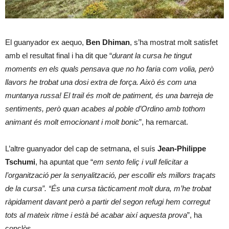
El guanyador ex aequo,
Ben Dhiman
, s’ha mostrat molt satisfet
amb el resultat final i ha dit que “
durant la cursa he tingut
moments en els quals pensava que no ho faria com volia, però
llavors he trobat una dosi extra de força. Això és com una
muntanya russa! El trail és molt de patiment, és una barreja de
sentiments, però quan acabes al poble d’Ordino amb tothom
animant és molt emocionant i molt bonic
”, ha remarcat.
L’altre guanyador del cap de setmana, el suís
Jean-Philippe
Tschumi
, ha apuntat que “
em sento feliç i vull felicitar a
l’organització per la senyalització, per escollir els millors traçats
de la cursa”. “És una cursa tàcticament molt dura, m’he trobat
ràpidament davant però a partir del segon refugi hem corregut
tots al mateix ritme i està bé acabar així aquesta prova
”, ha
conclòs.