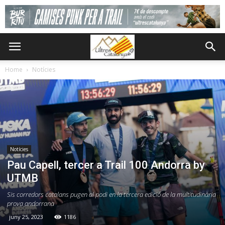
Home
Notícies
Notícies
Pau Capell, tercer a Trail 100 Andorra by
UTMB
Sis corredors catalans pugen al podi en la tercera edició de la multitudinària
prova andorrana
juny 25, 2023
1186