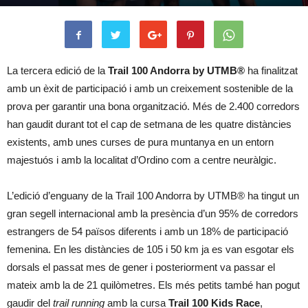
La
tercera edició de la
Trail 100 Andorra by UTMB®
ha finalitzat
amb un èxit de participació i amb un creixement sostenible de la
prova per garantir una bona organització. Més de 2.400 corredors
han gaudit durant tot el cap de setmana de les quatre distàncies
existents, amb unes curses de pura muntanya en un entorn
majestuós i amb la localitat d’Ordino com a centre neuràlgic.
L’edició d’enguany de la Trail 100 Andorra by UTMB® ha tingut un
gran segell internacional amb la presència d’un 95% de corredors
estrangers de 54 països diferents i amb un 18% de participació
femenina. En les distàncies de 105 i 50 km ja es van esgotar els
dorsals el passat mes de gener i posteriorment va passar el
mateix amb la de 21 quilòmetres. Els més petits també han pogut
gaudir del
trail running
amb la cursa
Trail 100 Kids Race
,