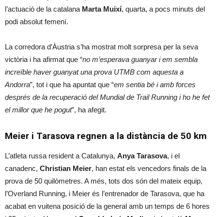
l’actuació de la catalana
Marta Muixí
, quarta, a pocs minuts del
podi absolut femení.
La corredora d’Àustria s’ha mostrat molt sorpresa per la seva
victòria i ha afirmat que “
no m’esperava guanyar i em sembla
increïble haver guanyat una prova UTMB com aquesta a
Andorra
”, tot i que ha apuntat que “
em sentia bé i amb forces
després de la recuperació del Mundial de Trail Running i ho he fet
el millor que he pogut
”, ha afegit.
Meier i Tarasova regnen a la distància de 50 km
L’atleta russa resident a Catalunya,
Anya Tarasova
, i el
canadenc,
Christian Meier
, han estat els vencedors finals de la
prova de 50 quilòmetres. A més, tots dos són del mateix equip,
l’Overland
Running, i Meier és l’entrenador de Tarasova, que ha
acabat en vuitena posició de la general amb un temps de 6 hores