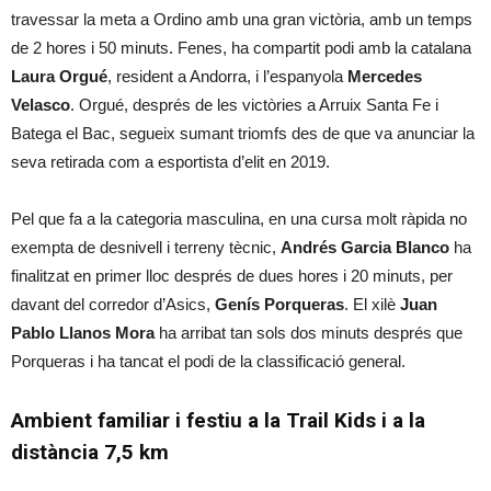
travessar la meta a Ordino amb una gran victòria, amb un temps
de 2 hores i 50 minuts. Fenes, ha compartit podi amb la catalana
Laura Orgué
, resident a Andorra, i l’espanyola
Mercedes
Velasco
. Orgué, després de les victòries a Arruix Santa Fe i
Batega el Bac, segueix sumant triomfs des de que va anunciar la
seva retirada com a esportista d’elit en 2019.
Pel que fa a la categoria masculina, en una cursa molt ràpida no
exempta de desnivell i terreny tècnic,
Andrés Garcia Blanco
ha
finalitzat en primer lloc després de dues hores i 20 minuts, per
davant del corredor d’Asics,
Genís Porqueras
. El xilè
Juan
Pablo Llanos Mora
ha arribat tan sols dos minuts després que
Porqueras i ha tancat el podi de la classificació general.
Ambient familiar i festiu a la Trail Kids i a la
distància 7,5 km