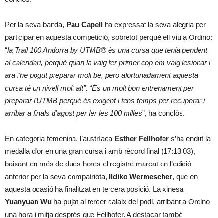
Per la seva banda,
Pau Capell
ha expressat la seva alegria per
participar en aquesta competició, sobretot perquè ell viu a Ordino:
“
la Trail 100 Andorra by UTMB® és una cursa que tenia pendent
al calendari, perquè quan la vaig fer primer cop em vaig lesionar i
ara l’he pogut preparar molt bé, però afortunadament aquesta
cursa té un nivell molt alt”. “És un molt bon entrenament per
preparar l’UTMB perquè és exigent i tens temps per recuperar i
arribar a finals d’agost per fer les 100 milles
”, ha conclòs.
En categoria femenina, l’austríaca
Esther Fellhofer
s’ha endut la
medalla d’or en una gran cursa i amb rècord final (17:13:03),
baixant en més de dues hores el registre marcat en l’edició
anterior per la seva compatriota,
Ildiko Wermescher
, que en
aquesta ocasió ha finalitzat en tercera posició. La xinesa
Yuanyuan Wu
ha pujat al tercer calaix del podi, arribant a Ordino
una hora i mitja després que Fellhofer. A destacar també