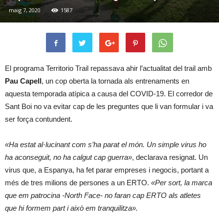
maig 7, 2020
1587
El programa Territorio Trail repassava ahir l’actualitat del trail amb
Pau Capell
, un cop oberta la tornada als entrenaments en
aquesta temporada atípica a causa del COVID-19. El corredor de
Sant Boi no va evitar cap de les preguntes que li van formular i va
ser força contundent.
«Ha estat al·lucinant com s’ha parat el món. Un simple virus ho
ha aconseguit, no ha calgut cap guerra»
, declarava resignat. Un
virus que, a Espanya, ha fet parar empreses i negocis, portant a
més de tres milions de persones a un ERTO.
«Per sort, la marca
que em patrocina -North Face- no faran cap ERTO als atletes
que hi formem part i això em tranquilitza».