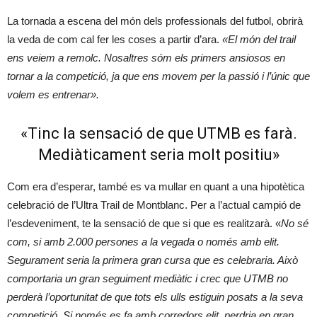
La tornada a escena del món dels professionals del futbol, obrirà
la veda de com cal fer les coses a partir d’ara.
«El món del trail
ens veiem a remolc. Nosaltres sóm els primers ansiosos en
tornar a la competició, ja que ens movem per la passió i l’únic que
volem es entrenar».
«Tinc la sensació de que UTMB es farà.
Mediàticament seria molt positiu»
Com era d’esperar, també es va mullar en quant a una hipotètica
celebració de l’Ultra Trail de Montblanc. Per a l’actual campió de
l’esdeveniment, te la sensació de que si que es realitzarà. «
No sé
com, si amb 2.000 persones a la vegada o només amb elit.
Segurament seria la primera gran cursa que es celebraria. Això
comportaria un gran seguiment mediàtic i crec que UTMB no
perderà l’oportunitat de que tots els ulls estiguin posats a la seva
competició. Si només es fa amb corredors elit, perdria en gran