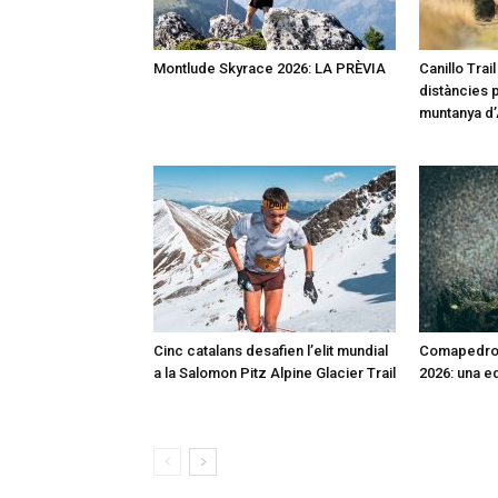
Montlude Skyrace 2026: LA PRÈVIA
Canillo Trai
distàncies p
muntanya d
Cinc catalans desafien l’elit mundial
Comapedros
a la Salomon Pitz Alpine Glacier Trail
2026: una e