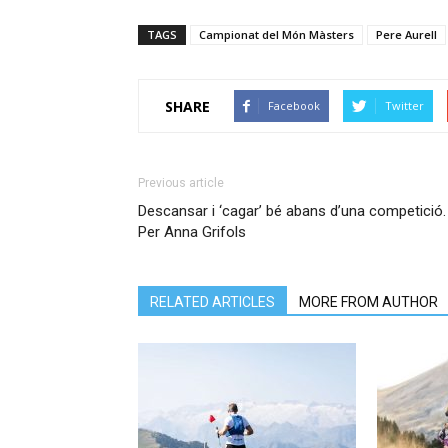
TAGS
Campionat del Món Màsters
Pere Aurell
SHARE
Facebook
Twitter
Previous article
Descansar i ‘cagar’ bé abans d’una competició.
Per Anna Grifols
RELATED ARTICLES
MORE FROM AUTHOR