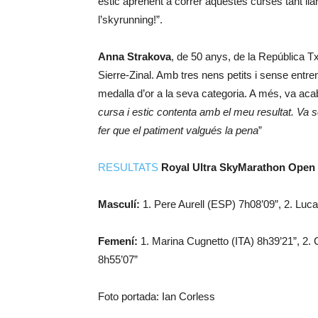
estic aprenent a córrer aquestes curses tant ll
l’skyrunning!”.
Anna Strakova
, de 50 anys, de la República T
Sierre-Zinal. Amb tres nens petits i sense entr
medalla d’or a la seva categoria. A més, va acab
cursa i estic contenta amb el meu resultat. Va s
fer que el patiment valgués la pena
”
RESULTATS
Royal Ultra SkyMarathon Open
Masculí:
1. Pere Aurell (ESP) 7h08’09”, 2. Luc
Femení:
1. Marina Cugnetto (ITA) 8h39’21”, 2.
8h55’07”
Foto portada: Ian Corless