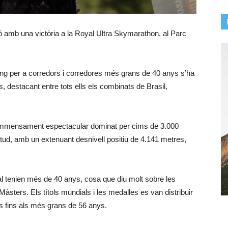
ó amb una victòria a la Royal Ultra Skymarathon, al Parc
g per a corredors i corredores més grans de 40 anys s’ha
os, destacant entre tots ells els combinats de Brasil,
c i immensament espectacular dominat per cims de 3.000
itud, amb un extenuant desnivell positiu de 4.141 metres,
al tenien més de 40 anys, cosa que diu molt sobre les
àsters. Els títols mundials i les medalles es van distribuir
s fins als més grans de 56 anys.