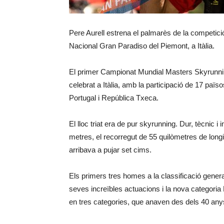
Pere Aurell estrena el palmarès de la competici
Nacional Gran Paradiso del Piemont, a Itàlia.
El primer Campionat Mundial Masters Skyrunnin
celebrat a Itàlia, amb la participació de 17 païs
Portugal i República Txeca.
El lloc triat era de pur skyrunning. Dur, tècni
metres, el recorregut de 55 quilòmetres de long
arribava a pujar set cims.
Els primers tres homes a la classificació gener
seves increïbles actuacions i la nova categoria M
en tres categories, que anaven des dels 40 any