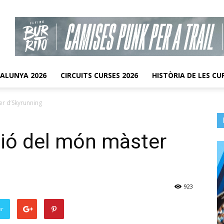
TALUNYA 2026
CIRCUITS CURSES 2026
HISTÒRIA DE LES CU
er d’Skyrunning
pió del món màster
923
er