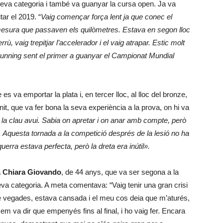
 seva categoria i també va guanyar la cursa open. Ja va
tar el 2019. “
Vaig començar força lent ja que conec el
 mesura que passaven els quilòmetres. Estava en segon lloc
rrù, vaig trepitjar l’accelerador i el vaig atrapar. Estic molt
kyrunning sent el primer a guanyar el Campionat Mundial
e es va emportar la plata i, en tercer lloc, al lloc del bronze,
it, que va fer bona la seva experiència a la prova, on hi va
 la clau avui. Sabia on apretar i on anar amb compte, però
 Aquesta tornada a la competició després de la lesió no ha
rra estava perfecta, però la dreta era inútil».
a
Chiara Giovando
, de 44 anys, que va ser segona a la
seva categoria. A meta comentava: “Vaig tenir una gran crisi
de vegades, estava cansada i el meu cos deia que m’aturés,
m va dir que empenyés fins al final, i ho vaig fer. Encara