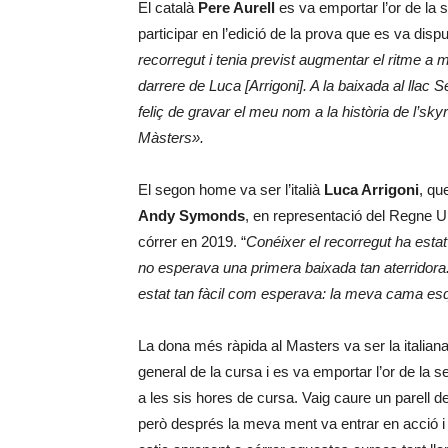
El català
Pere Aurell
es va emportar l’or de la
participar en l’edició de la prova que es va dispu
recorregut i tenia previst augmentar el ritme a
darrere de Luca [Arrigoni]. A la baixada al llac Se
feliç de gravar el meu nom a la història de l’s
Màsters».
El segon home va ser l’italià
Luca Arrigoni
, qu
Andy Symonds
, en representació del Regne Un
córrer en 2019. “
Conéixer el recorregut ha estat
no esperava una primera baixada tan aterridora.
estat tan fàcil com esperava: la meva cama esque
La dona més ràpida al Masters va ser la italian
general de la cursa i es va emportar l’or de la 
a les sis hores de cursa. Vaig caure un parell 
però després la meva ment va entrar en acció i e