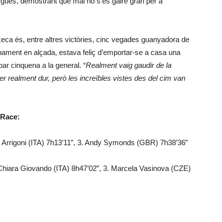
argues, demostrant que mai no s’és gaire gran per a
xeca és, entre altres victòries, cinc vegades guanyadora de
enament en alçada, estava feliç d’emportar-se a casa una
ar cinquena a la general. “
Realment vaig gaudir de la
er realment dur, però les increïbles vistes des del cim van
 Race:
a Arrigoni (ITA) 7h13’11”, 3. Andy Symonds (GBR) 7h38’36”
 Chiara Giovando (ITA) 8h47’02”, 3. Marcela Vasinova (CZE)