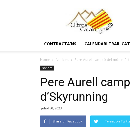
Ultres
Catalunya
CONTRACTA’NS
CALENDARI TRAIL CA
Home
Notícies
Pere Aurell campió del món màst
Notícies
Pere Aurell cam
d’Skyrunning
juliol 30, 2023
Share on Facebook
Tweet on Twitt