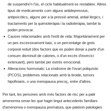
de suspendre’n l’ús, el cicle habitualment es restableix. Altres
tipus de medicaments com alguns antidepressius,
antipsicòtics, alguns per a la pressió arterial, antial·lèrgics, i
tractaments per la quimioteràpia i la radioteràpia, també la
poden provocar.
Causes relacionades amb l’estil de vida: Majoritàriament per
un pes excessivament baix, o un percentatge de greix
corporal reduït (dos factors que es poden donar a partir d’un
consum disminuït de calories, o d’un excés d’exercici
extenuant), però també per estrès emocional.
Alteracions hormonals: La síndrome de l’ovari poliquístic
(PCOS), problemes relacionats amb la tiroide, tumors
hipofisiaris, o una menopausa precoç, entre d’altres.
Per tant, les persones amb més factors de risc per a patir
amenorrea seran les que hagin tingut antecedents familiars
d’amenorrea o menopausa prematura, que pateixin patologies