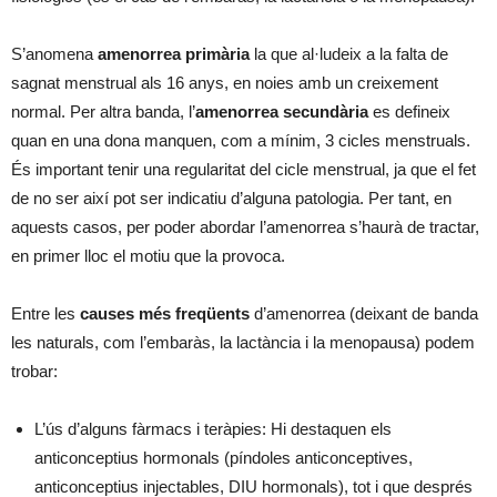
S’anomena
amenorrea primària
la que al·ludeix a la falta de
sagnat menstrual als 16 anys, en noies amb un creixement
normal. Per altra banda, l’
amenorrea secundària
es defineix
quan en una dona manquen, com a mínim, 3 cicles menstruals.
És important tenir una regularitat del cicle menstrual, ja que el fet
de no ser així pot ser indicatiu d’alguna patologia. Per tant, en
aquests casos, per poder abordar l’amenorrea s’haurà de tractar,
en primer lloc el motiu que la provoca.
Entre les
causes més freqüents
d’amenorrea (deixant de banda
les naturals, com l’embaràs, la lactància i la menopausa) podem
trobar:
L’ús d’alguns fàrmacs i teràpies: Hi destaquen els
anticonceptius hormonals (píndoles anticonceptives,
anticonceptius injectables, DIU hormonals), tot i que després