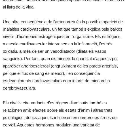
al llarg de la vida.
Una altra conseqüència de l’amenorrea és la possible aparició de
malalties cardiovasculars, un fet que també s’explica pels baixos
nivells d’hormones estrogèniques en l’organisme. Els estrògens,
a escala cardiovascular intervenen en la inflamació, l’estrès
oxidatiu, a més de ser un vasodilatador (dilata els vasos
sanguinis). Per tant, quan disminueix la quantitat d’aquests pot
aparèixer arterioesclerosi (engruiximent de les parets arterials,
pel que el flux de sang és menor), i en conseqüència
esdeveniments cardiovasculars com infarts de miocardi o
cerebrovasculars.
Els nivells circumdants d’estrògens disminuïts també es
relacionen amb efectes sobre els estats d’ànim i altres trets
psicològics, doncs aquests influeixen en nombroses àrees del
cervell. Aquestes hormones modulen una varietat de