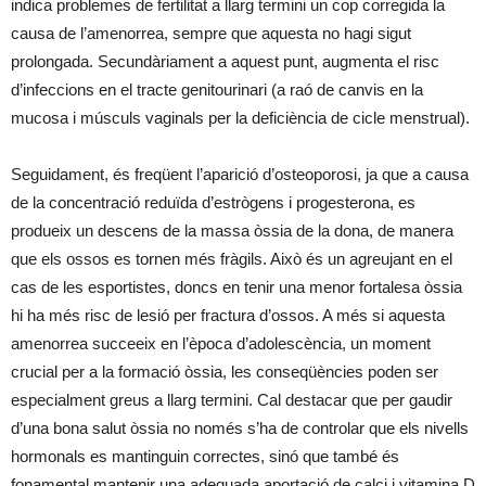
indica problemes de fertilitat a llarg termini un cop corregida la
causa de l’amenorrea, sempre que aquesta no hagi sigut
prolongada. Secundàriament a aquest punt, augmenta el risc
d’infeccions en el tracte genitourinari (a raó de canvis en la
mucosa i músculs vaginals per la deficiència de cicle menstrual).
Seguidament, és freqüent l’aparició d’osteoporosi, ja que a causa
de la concentració reduïda d’estrògens i progesterona, es
produeix un descens de la massa òssia de la dona, de manera
que els ossos es tornen més fràgils. Això és un agreujant en el
cas de les esportistes, doncs en tenir una menor fortalesa òssia
hi ha més risc de lesió per fractura d’ossos. A més si aquesta
amenorrea succeeix en l’època d’adolescència, un moment
crucial per a la formació òssia, les conseqüències poden ser
especialment greus a llarg termini. Cal destacar que per gaudir
d’una bona salut òssia no només s’ha de controlar que els nivells
hormonals es mantinguin correctes, sinó que també és
fonamental mantenir una adequada aportació de calci i vitamina D