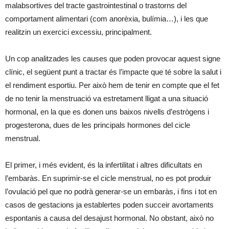
malabsortives del tracte gastrointestinal o trastorns del
comportament alimentari (com anorèxia, bulímia…), i les que
realitzin un exercici excessiu, principalment.
Un cop analitzades les causes que poden provocar aquest signe
clínic, el següent punt a tractar és l’impacte que té sobre la salut i
el rendiment esportiu. Per això hem de tenir en compte que el fet
de no tenir la menstruació va estretament lligat a una situació
hormonal, en la que es donen uns baixos nivells d’estrògens i
progesterona, dues de les principals hormones del cicle
menstrual.
El primer, i més evident, és la infertilitat i altres dificultats en
l’embaràs. En suprimir-se el cicle menstrual, no es pot produir
l’ovulació pel que no podrà generar-se un embaràs, i fins i tot en
casos de gestacions ja establertes poden succeir avortaments
espontanis a causa del desajust hormonal. No obstant, això no