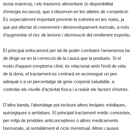
òssia màxima), i els trastorns alimentaris (o disponibilitat
d’energia escassa), que s’observen en les atletes de competició.
És especialment important prevenir-la sobretot en les noies, ja
que pot afectar al creixement i desenvolupament normals, a més
d’augmentar el risc de lesions i disminució del rendiment esportiu.
El principal enfocament per tal de poder combatre l’amenorrea ha
de dirigir-se en la correcció de la causa que la produeix. Si el
motiu d’aquest símptoma clínic és relacionat amb l’estil de vida
de la dona, el tractament es centrarà en aconseguir un pes
adequat o a un percentatge de greix corporal saludable, a
controlar els nivells d’activitat física i a reduir els factors d’estrès.
D’altra banda, l’abordatge pot incloure altres teràpies mèdiques,
quirúrgiques o ambdues. El principal tractament mèdic consisteix,
per mitjà de píndoles anticonceptives o altres medicaments
hormonals, al restabliment el cicle menstrual. Altres causes