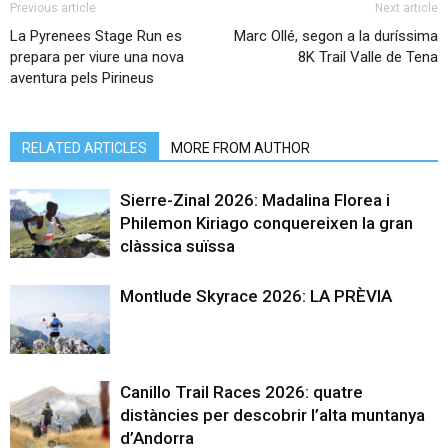
Previous article
Next article
La Pyrenees Stage Run es
Marc Ollé, segon a la duríssima
prepara per viure una nova
8K Trail Valle de Tena
aventura pels Pirineus
RELATED ARTICLES
MORE FROM AUTHOR
Sierre-Zinal 2026: Madalina Florea i
Philemon Kiriago conquereixen la gran
clàssica suïssa
Montlude Skyrace 2026: LA PRÈVIA
Canillo Trail Races 2026: quatre
distàncies per descobrir l’alta muntanya
d’Andorra