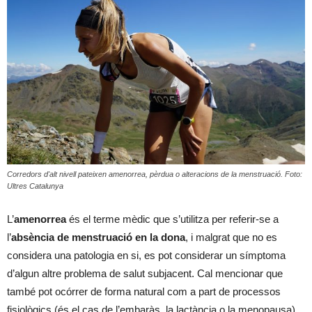
Corredors d'alt nivell pateixen amenorrea, pèrdua o alteracions de la menstruació. Foto:
Ultres Catalunya
L’
amenorrea
és el terme mèdic que s’utilitza per referir-se a
l’
absència de menstruació en la dona
, i malgrat que no es
considera una patologia en si, es pot considerar un símptoma
d’algun altre problema de salut subjacent. Cal mencionar que
també pot ocórrer de forma natural com a part de processos
fisiològics (és el cas de l’embaràs, la lactància o la menopausa).