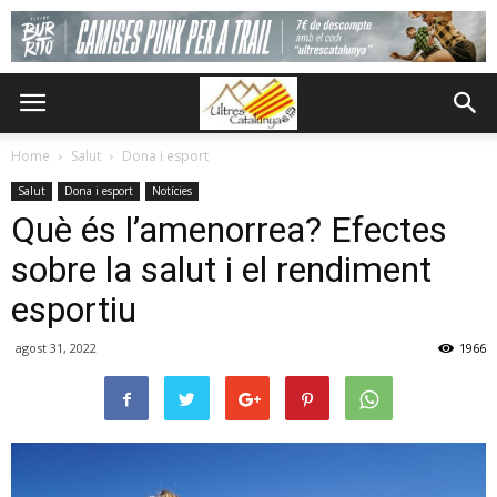
Home
Salut
Dona i esport
Salut
Dona i esport
Notícies
Què és l’amenorrea? Efectes
sobre la salut i el rendiment
esportiu
agost 31, 2022
1966