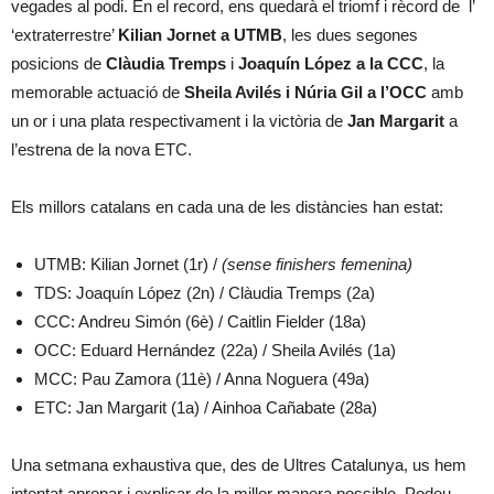
vegades al podi. En el record, ens quedarà el triomf i rècord de l’
‘extraterrestre’
Kilian Jornet a UTMB
, les dues segones
posicions de
Clàudia Tremps
i
Joaquín López a la CCC
, la
memorable actuació de
Sheila Avilés i Núria Gil a l’OCC
amb
un or i una plata respectivament i la victòria de
Jan Margarit
a
l’estrena de la nova ETC.
Els millors catalans en cada una de les distàncies han estat:
UTMB: Kilian Jornet (1r) /
(sense finishers femenina)
TDS: Joaquín López (2n) / Clàudia Tremps (2a)
CCC: Andreu Simón (6è) / Caitlin Fielder (18a)
OCC: Eduard Hernández (22a) / Sheila Avilés (1a)
MCC: Pau Zamora (11è) / Anna Noguera (49a)
ETC: Jan Margarit (1a) / Ainhoa Cañabate (28a)
Una setmana exhaustiva que, des de Ultres Catalunya, us hem
intentat apropar i explicar de la millor manera possible. Podeu