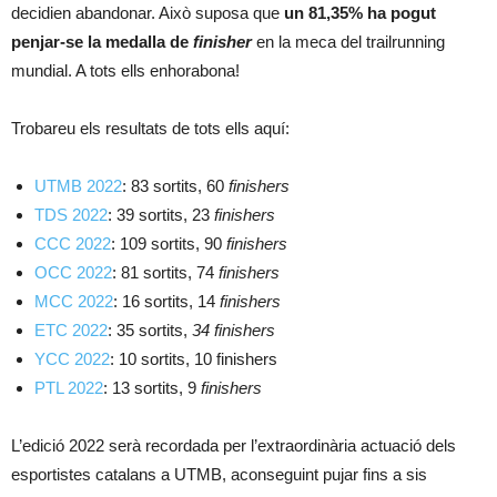
decidien abandonar. Això suposa que
un 81,35% ha pogut
penjar-se la medalla de
finisher
en la meca del trailrunning
mundial. A tots ells enhorabona!
Trobareu els resultats de tots ells aquí:
UTMB 2022
: 83 sortits, 60
finishers
TDS 2022
: 39 sortits, 23
finishers
CCC 2022
: 109 sortits, 90
finishers
OCC 2022
: 81 sortits, 74
finishers
MCC 2022
: 16 sortits, 14
finishers
ETC 2022
: 35 sortits,
34 finishers
YCC 2022
: 10 sortits, 10 finishers
PTL 2022
: 13 sortits, 9
finishers
L’edició 2022 serà recordada per l’extraordinària actuació dels
esportistes catalans a UTMB, aconseguint pujar fins a sis