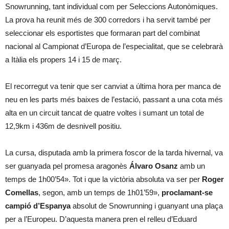
Snowrunning, tant individual com per Seleccions Autonòmiques.
La prova ha reunit més de 300 corredors i ha servit també per
seleccionar els esportistes que formaran part del combinat
nacional al Campionat d’Europa de l’especialitat, que se celebrarà
a Itàlia els propers 14 i 15 de març.
El recorregut va tenir que ser canviat a última hora per manca de
neu en les parts més baixes de l’estació, passant a una cota més
alta en un circuit tancat de quatre voltes i sumant un total de
12,9km i 436m de desnivell positiu.
La cursa, disputada amb la primera foscor de la tarda hivernal, va
ser guanyada pel promesa aragonès
Álvaro Osanz
amb un
temps de 1h00’54». Tot i que la victòria absoluta va ser per
Roger
Comellas
, segon, amb un temps de 1h01’59»,
proclamant-se
campió d’Espanya
absolut de Snowrunning i guanyant una plaça
per a l’Europeu. D’aquesta manera pren el relleu d’Eduard