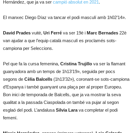
Hernández, que ja va ser
campió absolut en 2021
.
El manxec Diego Díaz va tancar el podi masculí amb 1h02’14».
David Prades
vuitè,
Uri Ferré
va ser 19è i
Marc Bernades
22è
van ajudar a que l’equip català masculí es proclamés sots-
campiona per Seleccions.
Pel que fa la cursa femenina,
Cristina Trujillo
va ser la flamant
guanyadora amb un temps de 1h13’19», seguida per pocs
segons de
Cèlia Balcells
(1h13’32»), coronant-se sots-campiona
d’Espanya i també guanyant una plaça per al proper Europeu.
Bon inici de temporada de Balcells, que ja va mostrar la seva
qualitat a la passada Ciaspolada on també va pujar al segon
esglaó del podi. L’andalusa
Silvia Lara
va completar el podi
femení.