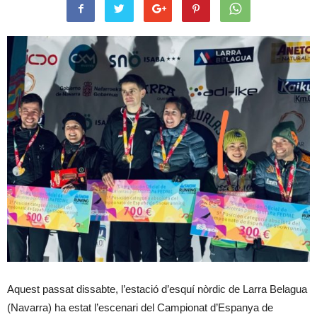
Aquest passat dissabte, l’estació d’esquí nòrdic de Larra Belagua
(Navarra) ha estat l’escenari del Campionat d’Espanya de