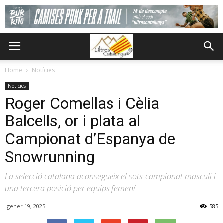
Home
Notícies
Notícies
Roger Comellas i Cèlia
Balcells, or i plata al
Campionat d’Espanya de
Snowrunning
La selecció catalana aconsegueix el sots-campionat masculí i
una tercera posició per equips femení
gener 19, 2025
585