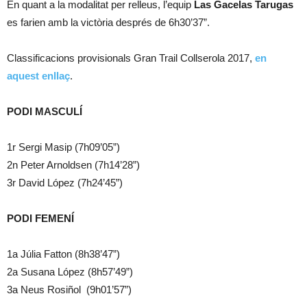
En quant a la modalitat per relleus, l’equip
Las Gacelas Tarugas
es farien amb la victòria després de 6h30’37”.
Classificacions provisionals Gran Trail Collserola 2017,
en
aquest enllaç
.
PODI MASCULÍ
1r Sergi Masip (7h09’05”)
2n Peter Arnoldsen (7h14’28”)
3r David López (7h24’45”)
PODI FEMENÍ
1a Júlia Fatton (8h38’47”)
2a Susana López (8h57’49”)
3a Neus Rosiñol (9h01’57”)