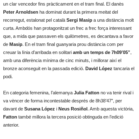
un clar vencedor fins pràcticament en el tram final. El danès
Peter Arnoldsen
ha dominat durant la primera meitat del
recorregut, estalonat pel català
Sergi Masip
a una distància molt
curta. Ambdós han protagonitzat un frec a frec força interessant
que, a mida que passaven els quilòmetres, es decantava a favor
de
Masip
. En el tram final guanyaria prou distància com per
creuar la línia d’arribada en solitari
amb un temps de 7h09’05”
,
amb una diferència mínima de cinc minuts, i millorar així el
bronze aconseguit en la passada edició.
David López
tancaria el
podi.
En categoria femenina, l’alemanya
Julia Fatton
no va tenir rival i
va vèncer de forma incontestable després de 8h38’47”, per
davant de
Susana López
i
Neus Rosiñol
. Amb aquesta victòria,
Fatton
també millora la tercera posició obtinguda en l’edició
anterior.