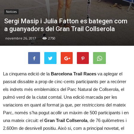
Notícies
Sergi Masip i Julia Fatton es bategen com
a guanyadors del Gran Trail Collserola
novembre 26, 2017
2750
La cinquena edició de la
Barcelona Trail Races
va aplegar el
passat dissabte a prop de cinc-cents participants per a recórrer
els indrets més emblemàtics del Parc Natural de Collserola, el
pulmó verd de la ciutat comtal. Una edició marcada per les
variacions en quant al format ja que, per restriccions del mateix
Parc, només s’ha pogut acollir un màxim de 500 participants i en
una mateix circuit: el
Gran Trail Collserola
, de 76 quilòmetres i
2.600m de desnivell positiu. Això si, com a principal novetat, el