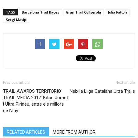
TAGS
Barcelona Trail Races
Gran Trail Collserola
Julia Fatton
Sergi Masip
Previous article
Next article
TRAIL AWARDS TERRITORIO
Neix la Lliga Catalana Ultra Trails
TRAIL MEDIA 2017: Kilian Jornet
i Ultra Pirineu, entre els millors
de l’any
RELATED ARTICLES
MORE FROM AUTHOR