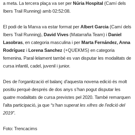
a meta. La tercera plaça va ser per
Núria Hospital
(Camí dels
Ibers Trail Running) amb 02:52:08.
El podi de la Marxa va estar format per
Albert Garcia
(Camí dels
Ibers Trail Running),
David Vives
(Matarraña Team) i
Daniel
Lasobras
, en categoria masculina i per
Marta Fernández, Anna
Rodríguez
i
Lorena Sanchez
(+QUEKMS) en categoria
femenina. Paral·lelament també es van disputar les modalitats de
cursa infantil, cadel, juvenil i junior.
Des de l’organització el balanç d’aquesta novena edició és molt
positiu perquè després de dos anys s’han pogut disputar les
quatre modalitats de cursa previstes pel 2020. També remarquen
l’alta participació, ja que
“s’han superat les xifres de l’edició del
2019”
.
Foto: Trencacims