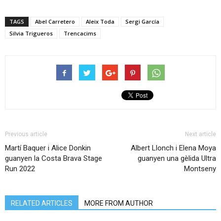
TAGS
Abel Carretero
Aleix Toda
Sergi García
Silvia Trigueros
Trencacims
Previous article
Next article
Martí Baquer i Alice Donkin
Albert Llonch i Elena Moya
guanyen la Costa Brava Stage
guanyen una gèlida Ultra
Run 2022
Montseny
RELATED ARTICLES
MORE FROM AUTHOR