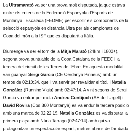
La
Ultramarató
va ser una prova molt disputada, ja que estava
dintre els criteris de la Federació Espanyola d’Esports de
Muntanya i Escalada (FEDME) per escollir els components de la
selecció espanyola en distància Ultra per als campionats de
Copa del món a la ISF que es disputarà a Itàlia.
Diumenge va ser el torn de la
Mitja Marató
(24km i 1800+),
segona prova puntuable de la Copa Catalana de la FEEC i la
tercera del circuit de les Terres de l’Ebre. En aquesta modalitat
van guanyar
Sergi Garcia
(CE Cerdanya Pirineus) amb un
temps de 02:19:34, que li va servir per revalidar el títol, i
Natalia
González
(Running Vigia) amb 02:47:14. A vint segons de Sergi
Garcia va entrar per meta
Andreu Contijoch
(AE de l’Urgell) i
David Rovira
(Cos 360 Montanyà) es va endur la tercera posició
amb una marca de 02:22:19.
Natalia González
es va disputar la
primera plaça amb Núria Tarrago (02:47:14) amb qui va
protagonitzar un espectacular esprint, metres abans de l’arribada