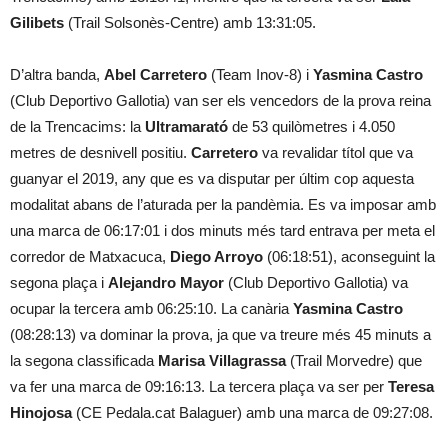
Gilibets
(Trail Solsonès-Centre) amb 13:31:05.
D’altra banda,
Abel Carretero
(Team Inov-8) i
Yasmina Castro
(Club Deportivo Gallotia) van ser els vencedors de la prova reina
de la Trencacims: la
Ultramarató
de 53 quilòmetres i 4.050
metres de desnivell positiu.
Carretero
va revalidar títol que va
guanyar el 2019, any que es va disputar per últim cop aquesta
modalitat abans de l’aturada per la pandèmia. Es va imposar amb
una marca de 06:17:01 i dos minuts més tard entrava per meta el
corredor de Matxacuca,
Diego Arroyo
(06:18:51), aconseguint la
segona plaça i
Alejandro Mayor
(Club Deportivo Gallotia) va
ocupar la tercera amb 06:25:10. La canària
Yasmina Castro
(08:28:13) va dominar la prova, ja que va treure més 45 minuts a
la segona classificada
Marisa Villagrassa
(Trail Morvedre) que
va fer una marca de 09:16:13. La tercera plaça va ser per
Teresa
Hinojosa
(CE Pedala.cat Balaguer) amb una marca de 09:27:08.