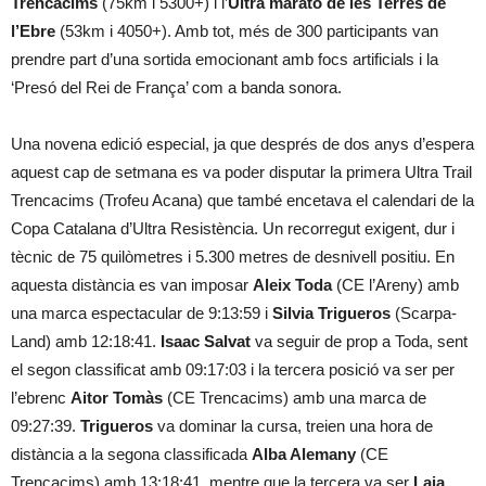
Trencacims
(75km i 5300+) i l’
Ultra marató de les Terres de
l’Ebre
(53km i 4050+). Amb tot, més de 300 participants van
prendre part d’una sortida emocionant amb focs artificials i la
‘Presó del Rei de França’ com a banda sonora.
Una novena edició especial, ja que després de dos anys d’espera
aquest cap de setmana es va poder disputar la primera Ultra Trail
Trencacims (Trofeu Acana) que també encetava el calendari de la
Copa Catalana d’Ultra Resistència. Un recorregut exigent, dur i
tècnic de 75 quilòmetres i 5.300 metres de desnivell positiu. En
aquesta distància es van imposar
Aleix Toda
(CE l’Areny) amb
una marca espectacular de 9:13:59 i
Silvia Trigueros
(Scarpa-
Land) amb 12:18:41.
Isaac Salvat
va seguir de prop a Toda, sent
el segon classificat amb 09:17:03 i la tercera posició va ser per
l’ebrenc
Aitor Tomàs
(CE Trencacims) amb una marca de
09:27:39.
Trigueros
va dominar la cursa, treien una hora de
distància a la segona classificada
Alba Alemany
(CE
Trencacims) amb 13:18:41, mentre que la tercera va ser
Laia