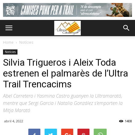
Home
Notícies
Notícies
Silvia Trigueros i Aleix Toda
estrenen el palmarès de l’Ultra
Trail Trencacims
Abel Carretero i Yasmina Castro guanyen la Ultramarató,
mentre que Sergi Garcia i Natalia González s’emporten la
Mitja Marató
abril 4, 2022
1408