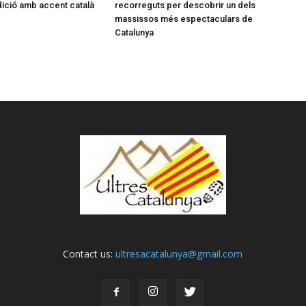
dició amb accent català
recorreguts per descobrir un dels
massissos més espectaculars de
Catalunya
Contact us:
ultresacatalunya@gmail.com