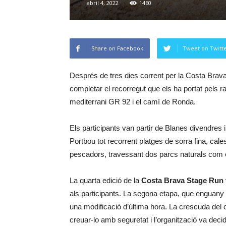
abril 4, 2022
1460
Share on Facebook
Tweet on Twitt
Després de tres dies corrent per la Costa Brav
completar el recorregut que els ha portat pels 
mediterrani GR 92 i el camí de Ronda.
Els participants van partir de Blanes divendres 
Portbou tot recorrent platges de sorra fina, cal
pescadors, travessant dos parcs naturals com el 
La quarta edició de la
Costa Brava Stage Run
als participants. La segona etapa, que enguany es
una modificació d’última hora. La crescuda del 
creuar-lo amb seguretat i l’organització va decid