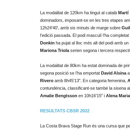
La modalitat de 120km ha tingut al català
Martí
dominadors, imposant-se en les tres etapes a
12h24’40’, amb sis minuts de marge sobre
Gui
l’edició passada. El podi masculí l’ha completat
Donkin
ha pujat al lloc més alt del podi amb 
Mariona Triola
serien segona i tercera respec
La modalitat de 80km ha estat dominada de prin
segona posició se l’ha emportat
David Alsina
am
Rivero
amb 8h45’13”. En categoria femenina,
A
contundència, classificant-se també la sisena ab
Amalie Bengtsson
en 10h16’15” i
Alena Maria
RESULTATS CBSR 2022
La Costa Brava Stage Run és una cursa que per