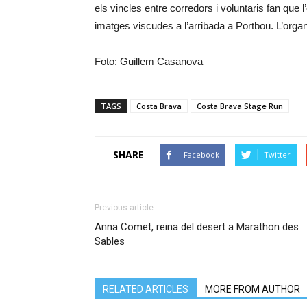
els vincles entre corredors i voluntaris fan que
imatges viscudes a l’arribada a Portbou. L’organ
Foto: Guillem Casanova
TAGS
Costa Brava
Costa Brava Stage Run
SHARE
Facebook
Twitter
Previous article
Anna Comet, reina del desert a Marathon des
Sables
RELATED ARTICLES
MORE FROM AUTHOR