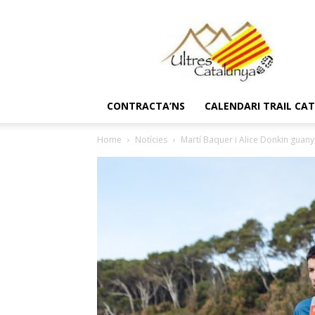
Ultres
Catalunya
CONTRACTA’NS
CALENDARI TRAIL CA
Home
Notícies
Martí Baquer i Alice Donkin guan