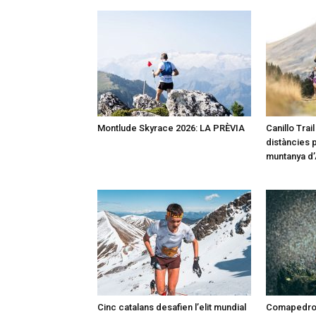
Montlude Skyrace 2026: LA PRÈVIA
Canillo Trai
distàncies p
muntanya d
Cinc catalans desafien l’elit mundial
Comapedros