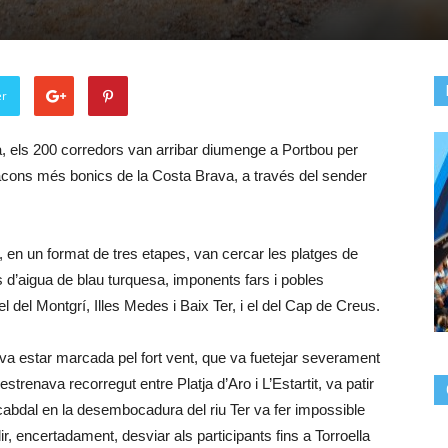
er
a, els 200 corredors van arribar diumenge a Portbou per
racons més bonics de la Costa Brava, a través del sender
i, en un format de tres etapes, van cercar les platges de
es d’aigua de blau turquesa, imponents fars i pobles
del Montgrí, Illes Medes i Baix Ter, i el del Cap de Creus.
va estar marcada pel fort vent, que va fuetejar severament
trenava recorregut entre Platja d’Aro i L’Estartit, va patir
cabdal en la desembocadura del riu Ter va fer impossible
ir, encertadament, desviar als participants fins a Torroella