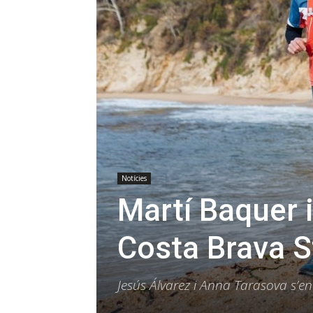
Notícies
Martí Baquer 
Costa Brava 
Jesús Álvarez i Anna Tarasova s’e