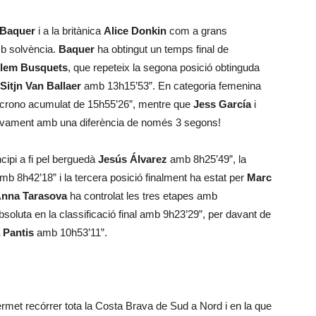
 Baquer
i a la britànica
Alice Donkin
com a grans
mb solvència.
Baquer
ha obtingut un temps final de
llem Busquets
, que repeteix la segona posició obtinguda
Sitjn Van Ballaer
amb 13h15’53”. En categoria femenina
un crono acumulat de 15h55’26”, mentre que
Jess García
i
tivament amb una diferència de només 3 segons!
cipi a fi pel berguedà
Jesús Álvarez
amb 8h25’49”, la
b 8h42’18” i la tercera posició finalment ha estat per
Marc
nna Tarasova
ha controlat les tres etapes amb
soluta en la classificació final amb 9h23’29”, per davant de
 Pantis
amb 10h53’11”.
met recórrer tota la Costa Brava de Sud a Nord i en la que