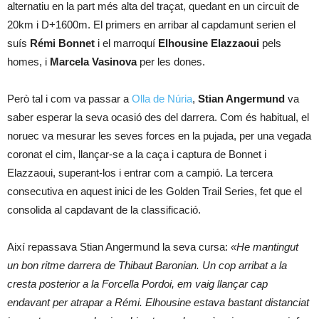
alternatiu en la part més alta del traçat, quedant en un circuit de
20km i D+1600m. El primers en arribar al capdamunt serien el
suís
Rémi Bonnet
i el marroquí
Elhousine Elazzaoui
pels
homes, i
Marcela Vasinova
per les dones.
Però tal i com va passar a
Olla de Núria
,
Stian Angermund
va
saber esperar la seva ocasió des del darrera. Com és habitual, el
noruec va mesurar les seves forces en la pujada, per una vegada
coronat el cim, llançar-se a la caça i captura de Bonnet i
Elazzaoui, superant-los i entrar com a campió. La tercera
consecutiva en aquest inici de les Golden Trail Series, fet que el
consolida al capdavant de la classificació.
Així repassava Stian Angermund la seva cursa:
«He mantingut
un bon ritme darrera de Thibaut Baronian. Un cop arribat a la
cresta posterior a la Forcella Pordoi, em vaig llançar cap
endavant per atrapar a Rémi. Elhousine estava bastant distanciat