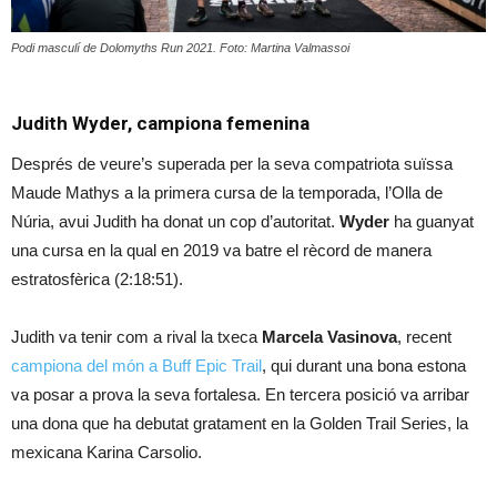
Podi masculí de Dolomyths Run 2021. Foto: Martina Valmassoi
Judith Wyder, campiona femenina
Després de veure’s superada per la seva compatriota suïssa
Maude Mathys a la primera cursa de la temporada, l’Olla de
Núria, avui Judith ha donat un cop d’autoritat.
Wyder
ha guanyat
una cursa en la qual en 2019 va batre el rècord de manera
estratosfèrica (2:18:51).
Judith va tenir com a rival la txeca
Marcela Vasinova
, recent
campiona del món a Buff Epic Trail
, qui durant una bona estona
va posar a prova la seva fortalesa. En tercera posició va arribar
una dona que ha debutat gratament en la Golden Trail Series, la
mexicana Karina Carsolio.