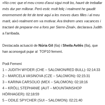
«No crec que el meu crono d’avui sigui molt bo, hauré de treballar
més dur per millorar. Però estic molt feliç i realment he gaudit
enormement de fet de tenir aquí a les meves dues filles i al meu
marit, això realment em va motivar. Ara tindrem unes vacances i
tractaré de preparar-me a fons per Sierre-Zinal»
, declarava Judith
a l’arribada.
Destacada actuació de
Núria Gil
(6a) i
Sheila Avilés
(8a), que
han aconseguit pujar al TOP10 femení.
Podi Femení
1 – JUDITH WYDER (CHE – SALOMON/RED BULL): 02:14:33
2 – MARCELA VASINOVA (CZE – SALOMON): 02:15:31
3 – KARINA CARSOLIO (MEX – SALOMON): 02:18:16
4 – KRÖLL STEPHANIE (AUT – MOUNTAINSHOP
HÖRHAGER): 02:18:59
5 – ODILE SPYCHER (SUI – SALOMON): 02:21:40