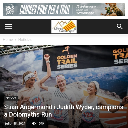
Home
Notícies
Notícies
Stian Angermund i Judith Wyder, campions
a Dolomyths Run
juliol 18, 2021
1579