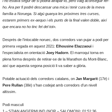
i no estava segur de si podria atrapar-lo, però vaig aconseguir fer-
ho. Ara per fi podré descansar una mica i tenir cura de la meva
família a Noruega. Si algú guanya les pròximes tres curses,
estarem primers ex-aequo i els punts de la final valen doble, així
que encara no ho tinc fet del tot».
Després de l’intocable noruec, dos corredors van pujar a podi per
primera vegada en aquest 2021:
Elhousine Elazzaoui
i
l’especialista en orientació
Joey Hadorn
. El marroquí torna en
plena forma després de retirar-se de la Marathon du Mont-Blanc,
així que aquesta segona posició li va saber a glòria.
Potable actuació dels corredors catalans, on
Jan Margarit
(17è) i
Pere Rullan
(38è) s’han codejat amb corredors d’un nivell
altíssim.
Podi masculí
1 – STIAN ANGERMUND (NOR – SALOMON): 01:51:36