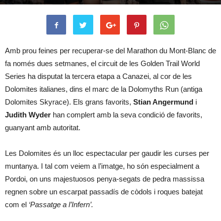
Amb prou feines per recuperar-se del Marathon du Mont-Blanc de
fa només dues setmanes, el circuit de les Golden Trail World
Series ha disputat la tercera etapa a Canazei, al cor de les
Dolomites italianes, dins el marc de la Dolomyths Run (antiga
Dolomites Skyrace). Els grans favorits,
Stian Angermund
i
Judith Wyder
han complert amb la seva condició de favorits,
guanyant amb autoritat.
Les Dolomites és un lloc espectacular per gaudir les curses per
muntanya. I tal com veiem a l’imatge, ho són especialment a
Pordoi, on uns majestuosos penya-segats de pedra massissa
regnen sobre un escarpat passadís de còdols i roques batejat
com el
‘Passatge a l’Infern’.