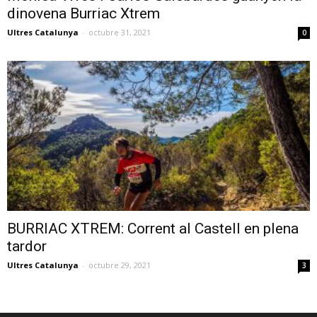
dinovena Burriac Xtrem
Ultres Catalunya
-
octubre 31, 2021
0
BURRIAC XTREM: Corrent al Castell en plena
tardor
Ultres Catalunya
-
octubre 29, 2021
3