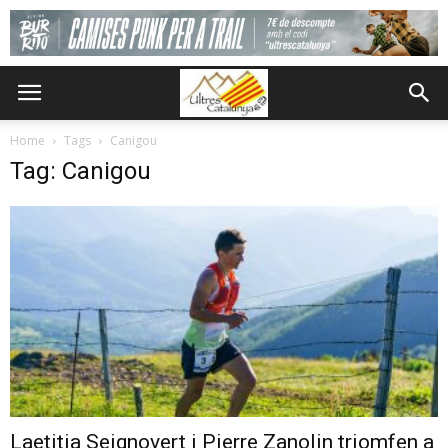
Home
Tags
Canigou
Tag: Canigou
Laetitia Seignovert i Pierre Zanolin triomfen a