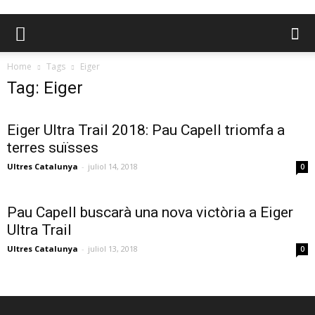
Home
Tags
Eiger
Tag: Eiger
Eiger Ultra Trail 2018: Pau Capell triomfa a
terres suïsses
Ultres Catalunya
-
juliol 14, 2018
0
Pau Capell buscarà una nova victòria a Eiger
Ultra Trail
Ultres Catalunya
-
juliol 13, 2018
0