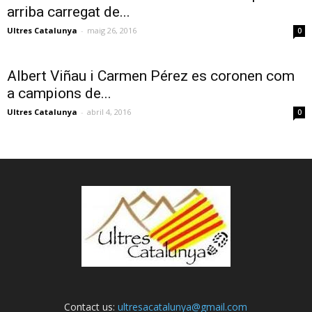
arriba carregat de...
Ultres Catalunya
-
maig 26, 2016
0
Albert Viñau i Carmen Pérez es coronen com
a campions de...
Ultres Catalunya
-
abril 4, 2016
0
Contact us:
ultresacatalunya@gmail.com