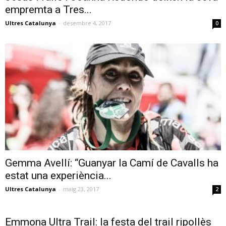
empremta a Tres...
Ultres Catalunya
-
desembre 4, 2017
0
Gemma Avellí: “Guanyar la Camí de Cavalls ha
estat una experiència...
Ultres Catalunya
-
maig 23, 2017
2
Emmona Ultra Trail: la festa del trail ripollès