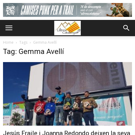
Home
Tags
Gemma Avellí
Tag: Gemma Avellí
Jesús Fraile i Joanna Redondo deixen la seva