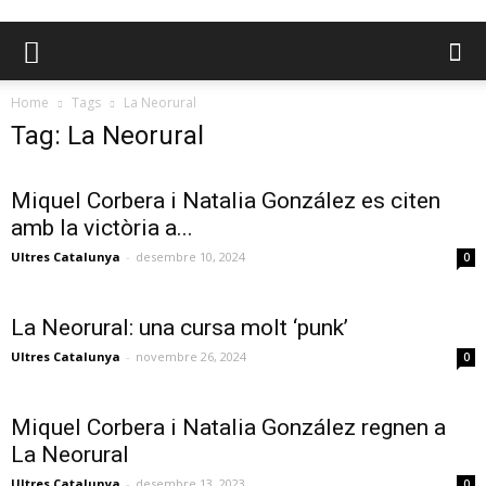
Home
Tags
La Neorural
Tag: La Neorural
Miquel Corbera i Natalia González es citen
amb la victòria a...
Ultres Catalunya
-
desembre 10, 2024
0
La Neorural: una cursa molt ‘punk’
Ultres Catalunya
-
novembre 26, 2024
0
Miquel Corbera i Natalia González regnen a
La Neorural
Ultres Catalunya
-
desembre 13, 2023
0