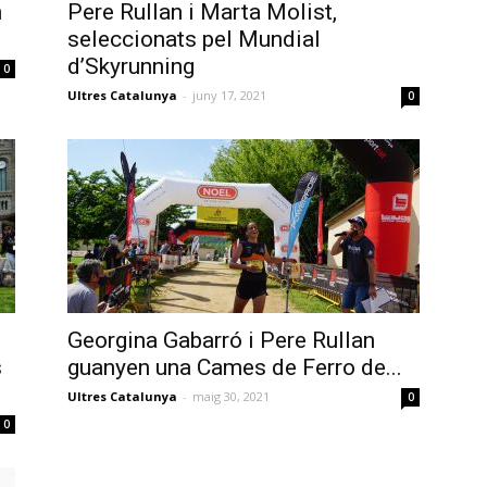
n
Pere Rullan i Marta Molist,
seleccionats pel Mundial
d’Skyrunning
0
Ultres Catalunya
-
juny 17, 2021
0
Georgina Gabarró i Pere Rullan
s
guanyen una Cames de Ferro de...
Ultres Catalunya
-
maig 30, 2021
0
0