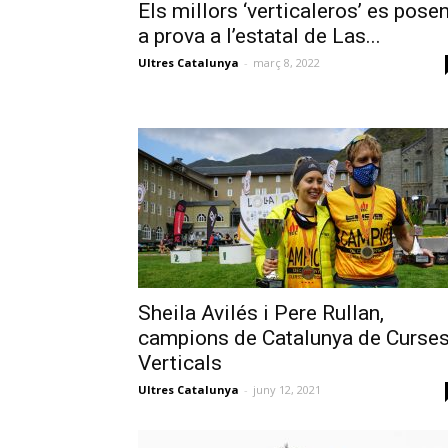
Els millors ‘verticaleros’ es pose
a prova a l’estatal de Las...
Ultres Catalunya
-
març 8, 2022
Sheila Avilés i Pere Rullan,
campions de Catalunya de Curse
Verticals
Ultres Catalunya
-
juny 12, 2021