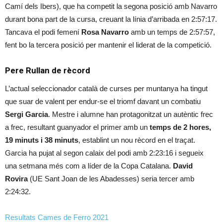
Camí dels Ibers), que ha competit la segona posició amb Navarro
durant bona part de la cursa, creuant la línia d’arribada en 2:57:17.
Tancava el podi femení
Rosa Navarro
amb un temps de 2:57:57,
fent bo la tercera posició per mantenir el liderat de la competició.
Pere Rullan de rècord
L’actual seleccionador català de curses per muntanya ha tingut
que suar de valent per endur-se el triomf davant un combatiu
Sergi Garcia
. Mestre i alumne han protagonitzat un autèntic frec
a frec, resultant guanyador el primer amb un
temps de 2 hores,
19 minuts i 38 minuts
, establint un nou rècord en el traçat.
Garcia ha pujat al segon calaix del podi amb 2:23:16 i segueix
una setmana més com a líder de la Copa Catalana.
David
Rovira
(UE Sant Joan de les Abadesses) seria tercer amb
2:24:32.
Resultats Cames de Ferro 2021