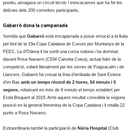
positiu, amagava un circuit tècnic i trencacames que ha fet les
delícies dels 200 corredors participants.
Gabarró dona la campanada
Sembla que
Gabarró
està encaparrada a posar emoció a la lluita
pel títol de la 19a Copa Catalana de Curses per Muntanya de la
FEEC. La d’Òdena li ha sortit una cursa rodona i ha dominat
davant Rosa Navarro (CEM Cameta Coixa), actual líder de la
competició, volant literalment per les serres de Puigsacalm i de
Llancers. Gabarró ha creuat la línia d’arribada de Sant Esteve
d’en Bas
amb un temps rècord de 2 hores, 54 minuts i 5
segons
, rebaixant en més de 8 minuts el temps establert per
Erola Bisquert al 2019. Amb aquest resultat consolida la segona
posició en la general femenina de la Copa Catalana i li retalla 22
punts a Rosa Navarro.
Extraordinaria també la participació de
Núria Hospital
(Club