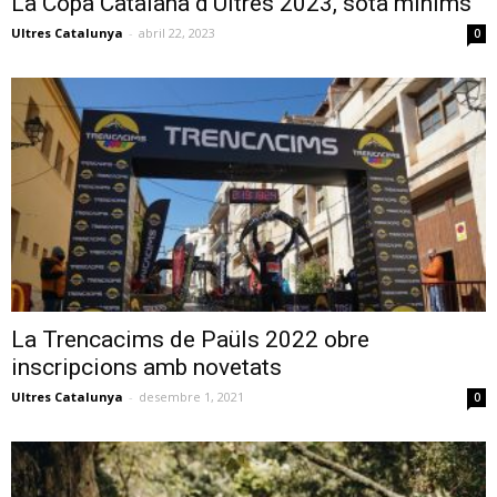
La Copa Catalana d’Ultres 2023, sota mínims
Ultres Catalunya
-
abril 22, 2023
0
La Trencacims de Paüls 2022 obre
inscripcions amb novetats
Ultres Catalunya
-
desembre 1, 2021
0