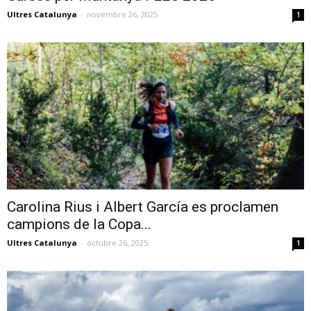
Ultres Catalunya
-
novembre 26, 2025
1
Carolina Rius i Albert García es proclamen
campions de la Copa...
Ultres Catalunya
-
octubre 26, 2025
1