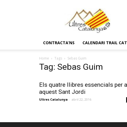
Ultres
Catalunya
CONTRACTA’NS
CALENDARI TRAIL CA
Home
Tags
Sebas Guim
Tag: Sebas Guim
Els quatre llibres essencials per 
aquest Sant Jordi
Ultres Catalunya
-
abril 22, 2016