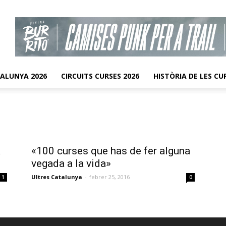
TALUNYA 2026
CIRCUITS CURSES 2026
HISTÒRIA DE LES CU
a
«100 curses que has de fer alguna
vegada a la vida»
Ultres Catalunya
-
febrer 25, 2016
1
0