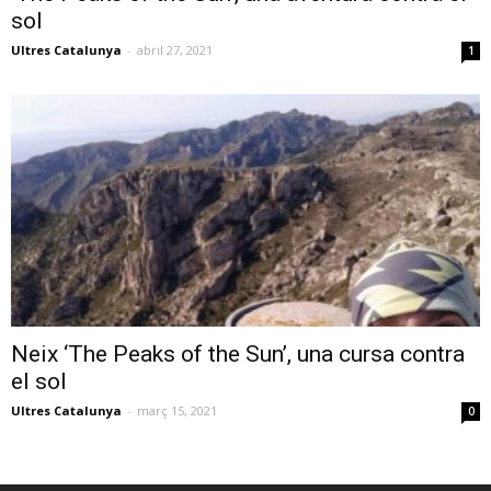
sol
Ultres Catalunya
-
abril 27, 2021
1
Neix ‘The Peaks of the Sun’, una cursa contra
el sol
Ultres Catalunya
-
març 15, 2021
0