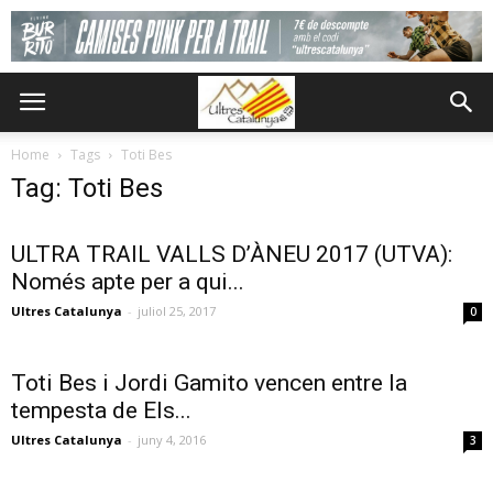
Home
Tags
Toti Bes
Tag: Toti Bes
ULTRA TRAIL VALLS D’ÀNEU 2017 (UTVA):
Només apte per a qui...
Ultres Catalunya
-
juliol 25, 2017
0
Toti Bes i Jordi Gamito vencen entre la
tempesta de Els...
Ultres Catalunya
-
juny 4, 2016
3