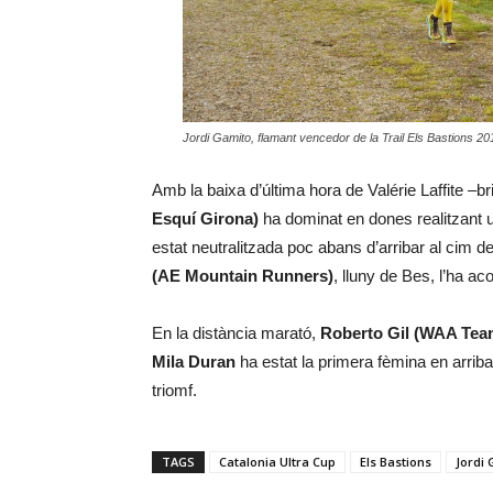
Jordi Gamito, flamant vencedor de la Trail Els Bastions 20
Amb la baixa d’última hora de Valérie Laffite –bri
Esquí Girona)
ha dominat en dones realitzant 
estat neutralitzada poc abans d’arribar al cim d
(AE Mountain Runners)
, lluny de Bes, l’ha a
En la distància marató,
Roberto Gil (WAA Tea
Mila Duran
ha estat la primera fèmina en arribar
triomf.
TAGS
Catalonia Ultra Cup
Els Bastions
Jordi