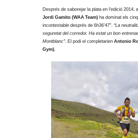
Després de saborejar la plata en l’edició 2014, 
Jordi Gamito (WAA Team)
ha dominat els cinqu
incontestable després de 6h36’47”.
“La neutralit
seguretat del corredor. Ha estat un bon entrenam
Montblanc”
. El podi el completarien
Antonio Ro
Gym)
.