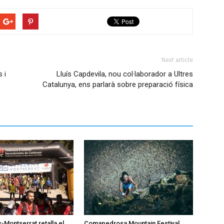
Next article
 i
Lluís Capdevila, nou col·laborador a Ultres
Catalunya, ens parlarà sobre preparació física
-Montserrat retalla el
Comapedrosa Mountain Festival