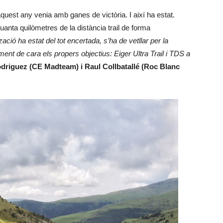
aquest any venia amb ganes de victòria. I així ha estat.
anta quilòmetres de la distància trail de forma
zació ha estat del tot encertada, s’ha de vetllar per la
ent de cara els propers objectius: Eiger Ultra Trail i TDS a
driguez (CE Madteam) i Raul Collbatallé (Roc Blanc