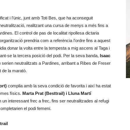
ficat i l’únic, junt amb Toti Bes, que ha aconseguit
 neutralització, realitzant una cursa de menys a més fins a
nes. El control de pas de localitat ripollesa dictaria
a organització prendria com a referència l’ordre fins a aquest
dia donar la volta entre la tempesta a mig ascens al Taga i
ant-se la tercera posició del podi. Per la seva banda,
Isaac
)
serien neutralitzats a Pardines, arribant a Ribes de Freser
t de la marató.
ort)
complia amb la seva condició de favorita i així ha estat
emes físics.
Marta Prat (Besttrail) i Lluna Martí
n interessant frec a frec, fins ser neutralitzades al refugi
ompletarien el podi femení.
trail