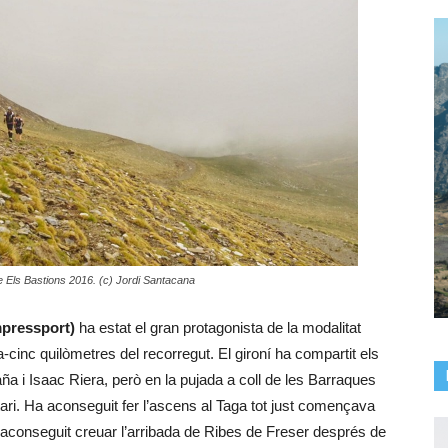
 Els Bastions 2016. (c) Jordi Santacana
mpressport)
ha estat el gran protagonista de la modalitat
a-cinc quilòmetres del recorregut. El gironí ha compartit els
i Isaac Riera, però en la pujada a coll de les Barraques
itari. Ha aconseguit fer l’ascens al Taga tot just començava
a aconseguit creuar l’arribada de Ribes de Freser després de