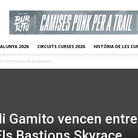
TALUNYA 2026
CIRCUITS CURSES 2026
HISTÒRIA DE LES CU
re la tempesta de Els Bastions...
di Gamito vencen entre
ls Bastions Skyrace