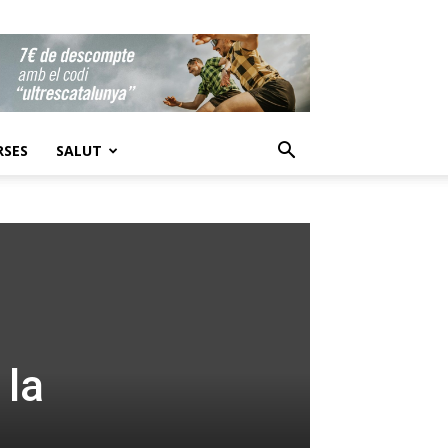
RSES
SALUT
 la