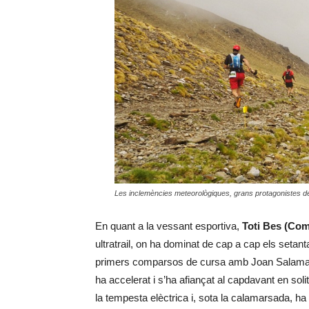
Les inclemències meteorològiques, grans protagonistes de
En quant a la vessant esportiva,
Toti Bes (Co
ultratrail, on ha dominat de cap a cap els setant
primers comparsos de cursa amb Joan Salamaña 
ha accelerat i s’ha afiançat al capdavant en sol
la tempesta elèctrica i, sota la calamarsada, h