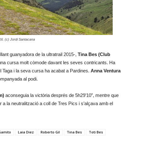
16. (c) Jordi Santacana
llant guanyadora de la ultratrail 2015-,
Tina Bes (Club
una cursa molt còmode davant les seves contricants. Ha
el Taga i la seva cursa ha acabat a Pardines.
Anna Ventura
companyada al podi.
m)
aconseguia la victòria després de 5h29’10”, mentre que
 a la neutralització a coll de Tres Pics i s’alçava amb el
 Gamito
Laia Diez
Roberto Gil
Tina Bes
Toti Bes