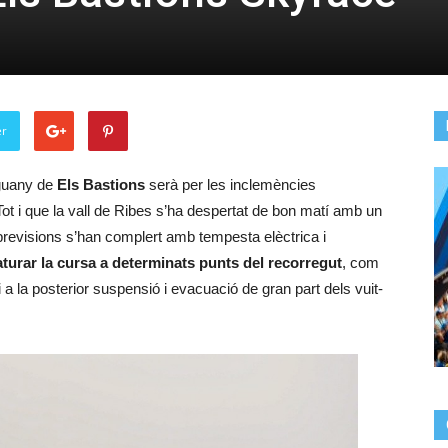
er
nguany de
Els Bastions
serà per les inclemències
Tot i que la vall de Ribes s’ha despertat de bon matí amb un
previsions s’han complert amb tempesta elèctrica i
 aturar la cursa a determinats punts del recorregut
, com
 a la posterior suspensió i evacuació de gran part dels vuit-