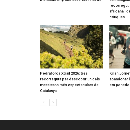
recorregut 
africana i 
crítiques
Pedraforca Xtrail 2026: tres
Kilian Jorne
recorreguts per descobrir un dels
abandonar l
massissos més espectaculars de
em penedeix
Catalunya