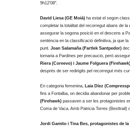
9h12’08”.
David Liesa (GE Moià)
ha estat el segon classi
completar la totalitat del recorregut abans de la
assegurar la segona posició en el descens a Pardi
sentència en la classificació definitiva, ja que l
punt.
Joan Salamaña (Fartlek Santpedor)
deci
tornaria a Pardines per precaució, però assegur
Riera (Coreevo) i Jaume Folguera (Firehawk
després de ser redirigits pel recorregut més cur
En categoria femenina,
Laia Díez (Compressp
fins a Fontalba, on decidia abandonar per probl
(Firehawk)
passaven a ser les protagonistes en u
Coma de Vaca. Amb Patricia Torres (Besttrail) c
Jordi Gamito i Tina Bes, protagonistes de la 