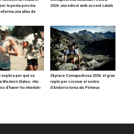
per la pesta porcina
2026: una edició amb accent català
desferma una allau de
t explica per què va
Skyrace Comapedrosa 2026: el gran
a Western States: «No
repte per coronar el sostre
o d’haver-ho intentat»
d’Andorra torna als Pirineus