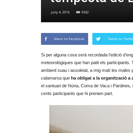
juny 4, 2016
9632
Share on Facebook
Tweet on Twitt
Si per alguna cosa serà recordada l’edició d’e
meteorològiques que han patit els participants. 
ambient suau i assoleiat, a mig matí les males 
calamarsa que
ha obligat a la organització a
el santuari de Núria, Coma de Vaca i Pardines, i
cents participants que hi prenien part.