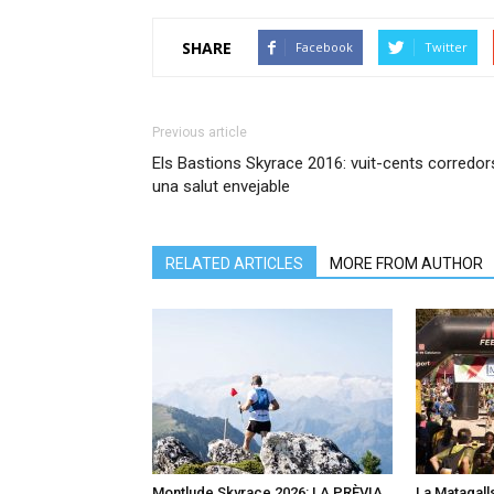
SHARE
Facebook
Twitter
Previous article
Els Bastions Skyrace 2016: vuit-cents corredors
una salut envejable
RELATED ARTICLES
MORE FROM AUTHOR
Montlude Skyrace 2026: LA PRÈVIA
La Matagalls