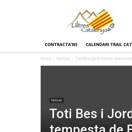
Ultres
Catalunya
CONTRACTA’NS
CALENDARI TRAIL CA
Home
Notícies
Toti Bes i Jordi Gamito vencen ent
Notícies
Toti Bes i Jor
tempesta de E