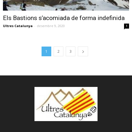
Els Bastions s’acomiada de forma indefinida
Ultres Catalunya
-
desembre 9, 2020
1
1
2
3