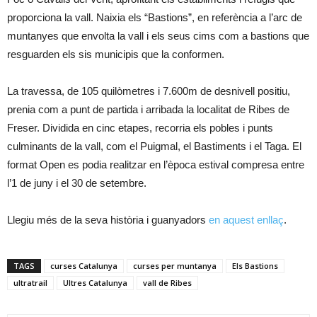
proporciona la vall. Naixia els “Bastions”, en referència a l’arc de
muntanyes que envolta la vall i els seus cims com a bastions que
resguarden els sis municipis que la conformen.
La travessa, de 105 quilòmetres i 7.600m de desnivell positiu,
prenia com a punt de partida i arribada la localitat de Ribes de
Freser. Dividida en cinc etapes, recorria els pobles i punts
culminants de la vall, com el Puigmal, el Bastiments i el Taga. El
format Open es podia realitzar en l’època estival compresa entre
l’1 de juny i el 30 de setembre.
Llegiu més de la seva història i guanyadors
en aquest enllaç
.
TAGS
curses Catalunya
curses per muntanya
Els Bastions
ultratrail
Ultres Catalunya
vall de Ribes