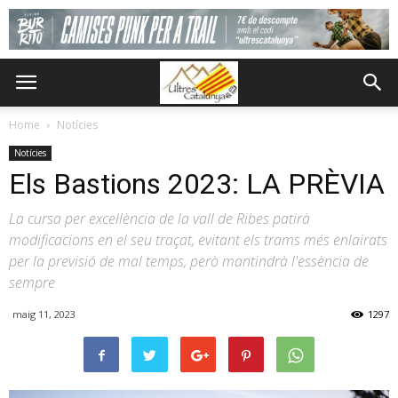
Home
Notícies
Notícies
Els Bastions 2023: LA PRÈVIA
La cursa per excel·lència de la vall de Ribes patirà
modificacions en el seu traçat, evitant els trams més enlairats
per la previsió de mal temps, però mantindrà l'essència de
sempre
maig 11, 2023
1297