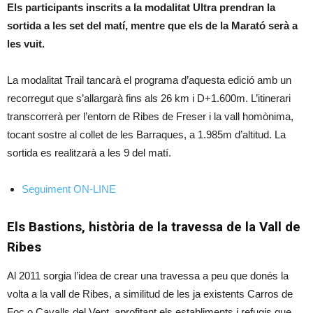
Els participants inscrits a la modalitat Ultra prendran la
sortida a les set del matí, mentre que els de la Marató serà a
les vuit.
La modalitat Trail tancarà el programa d’aquesta edició amb un
recorregut que s’allargarà fins als 26 km i D+1.600m. L’itinerari
transcorrerà per l’entorn de Ribes de Freser i la vall homònima,
tocant sostre al collet de les Barraques, a 1.985m d’altitud. La
sortida es realitzarà a les 9 del matí.
Seguiment ON-LINE
Els Bastions, història de la travessa de la Vall de
Ribes
Al 2011 sorgia l’idea de crear una travessa a peu que donés la
volta a la vall de Ribes, a similitud de les ja existents Carros de
Foc o Cavalls del Vent, aprofitant els establiments i refugis que