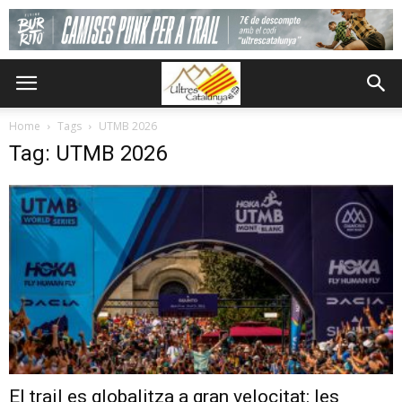
Home
Tags
UTMB 2026
Tag: UTMB 2026
El trail es globalitza a gran velocitat: les