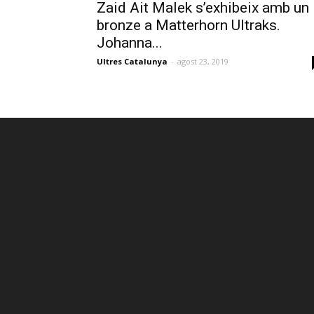
Zaid Ait Malek s’exhibeix amb un
bronze a Matterhorn Ultraks.
Johanna...
Ultres Catalunya
-
agost 23, 2019