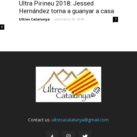
Ultra Pirineu 2018: Jessed
Hernández torna a guanyar a casa
Ultres Catalunya
-
setembre 30, 2018
7
0
Contact us:
ultresacatalunya@gmail.com