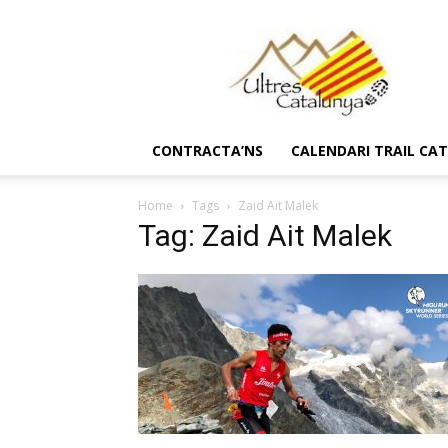
Ultres
Catalunya
CONTRACTA’NS
CALENDARI TRAIL CA
Home
Tags
Zaid Ait Malek
Tag: Zaid Ait Malek